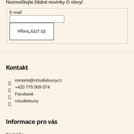
Nezmeškejte žádné novinky či slevy!
a
t
E-mail
í
PŘIHLÁSIT SE
Kontakt
romana
@
rstudiolouny.cz
+420 775 909 074
Facebook
rstudiolouny
Informace pro vás