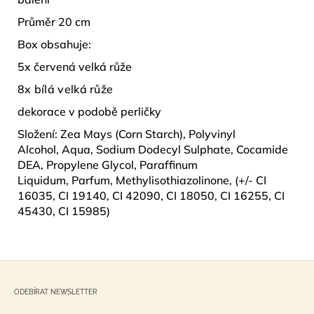
Průměr 20 cm
Box obsahuje:
5x červená velká růže
8
x bílá velká růže
dekorace v podobě perličky
Složení: Zea Mays (Corn Starch), Polyvinyl
Alcohol, Aqua, Sodium Dodecyl Sulphate, Cocamide
DEA, Propylene Glycol, Paraffinum
Liquidum, Parfum, Methylisothiazolinone, (+/- CI
16035, CI 19140, CI 42090, CI 18050, CI 16255, CI
45430, CI 15985)
Z
á
ODEBÍRAT NEWSLETTER
p