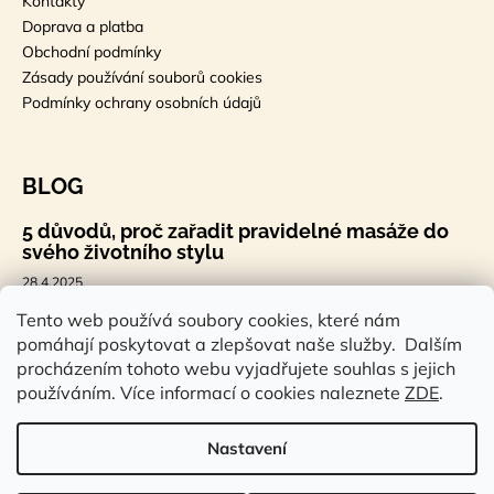
Kontakty
Doprava a platba
Obchodní podmínky
Zásady používání souborů cookies
Podmínky ochrany osobních údajů
BLOG
5 důvodů, proč zařadit pravidelné masáže do
svého životního stylu
28.4.2025
🐣 Velikonoční styl, který tě bude bavit
Tento web používá soubory cookies, které nám
pomáhají poskytovat a zlepšovat naše služby. Dalším
7.4.2025
procházením tohoto webu vyjadřujete souhlas s jejich
Sauna a saunová terapie: Cesta ke zdraví a
používáním. Více informací o cookies naleznete
ZDE
.
pohodě
14.2.2025
Nastavení
Vytvořil Shoptet