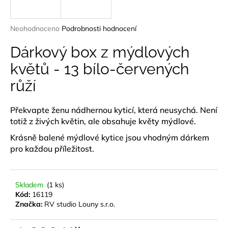
a
j
Průměrné
Neohodnoceno
Podrobnosti hodnocení
í
hodnocení
produktu
Dárkový box z mýdlových
t
je
?
květů - 13 bílo-červených
0,0
z
růží
5
hvězdiček.
Překvapte ženu nádhernou kyticí, která neusychá. Není
HLEDAT
totiž z živých květin, ale obsahuje květy mýdlové.
Krásně balené mýdlové kytice jsou vhodným dárkem
pro každou příležitost.
D
o
p
Skladem
(1 ks)
Kód:
16119
o
Značka:
RV studio Louny s.r.o.
r
u