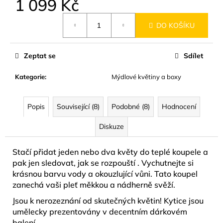
1 099 Kč
č
u
Měrná
j
DO KOŠÍKU
cena:
e
m
e
Zeptat se
Sdílet
Kategorie
:
Mýdlové květiny a boxy
BYLINNÝ
PORCOVANÝ
ČAJ
Popis
Související (8)
Podobné (8)
Hodnocení
LYMFODREN
30G
Diskuze
159
Kč
Stačí přidat jeden nebo dva květy do teplé koupele a
pak jen sledovat, jak se rozpouští . Vychutnejte si
krásnou barvu vody a okouzlující vůni. Tato koupel
zanechá vaši pleť měkkou a nádherně svěží.
Jsou k nerozeznání od skutečných květin! Kytice jsou
umělecky prezentovány v decentním dárkovém
balení