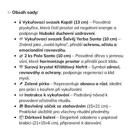
✨
Obsah sady:
🕯️
Vykuřovací svazek Kopál (13 cm)
– Posvátná
pryskyřice, která čistí prostor od negativní energie a
podporuje
hluboké duchovní uzdravení
.
🌱
Vykuřovací svazek Šalvěj Yerba Santa (10 cm)
–
Známá jako „svatá bylina“, přináší
ochranu, očistu a
emocionální rovnováhu
.
🌿
2 ks Palo Santo (10 cm)
– Posvátné dřevo s jemnou
vůní, které
harmonizuje prostor
a přináší pocit klidu.
💚
Surový krystal Křišťálový Nefrit
– Symbol
zdraví,
rovnováhy a ochrany
, podporuje regeneraci a klid
mysli.
🪶
Zelené pírko
– Reprezentuje
obnovu a růst
, ideální
pro práci s kouřem při vykuřování.
📜
Instrukce k vykuřování
– Podrobný návod k
provedení očistného rituálu.
🎁
Bavlněný sáček se stahováním
(15×21 cm) –
Praktické úložiště pro všechny rituální předměty.
📦
Dárkové balení
– Elegantně zabaleno v papírové
krabici (21×15×6 cm), připravené k darování.