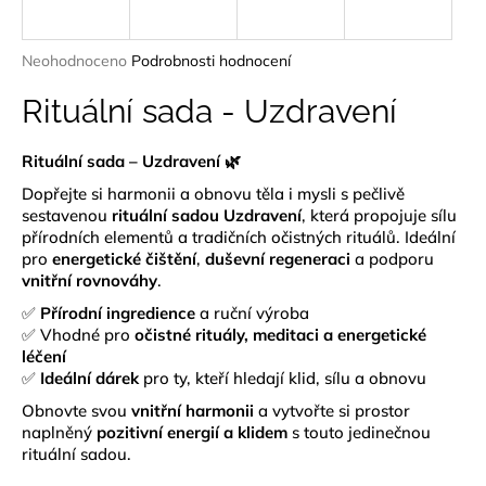
a
j
Průměrné
Neohodnoceno
Podrobnosti hodnocení
í
hodnocení
produktu
Rituální sada - Uzdravení
t
je
?
0,0
Rituální sada – Uzdravení 🌿
z
5
Dopřejte si harmonii a obnovu těla i mysli s pečlivě
hvězdiček.
sestavenou
rituální sadou Uzdravení
, která propojuje sílu
přírodních elementů a tradičních očistných rituálů. Ideální
HLEDAT
pro
energetické čištění
,
duševní regeneraci
a podporu
vnitřní rovnováhy
.
✅
Přírodní ingredience
a ruční výroba
✅ Vhodné pro
očistné rituály, meditaci a energetické
D
léčení
o
✅
Ideální dárek
pro ty, kteří hledají klid, sílu a obnovu
p
Obnovte svou
vnitřní harmonii
a vytvořte si prostor
o
naplněný
pozitivní energií a klidem
s touto jedinečnou
r
rituální sadou.
u