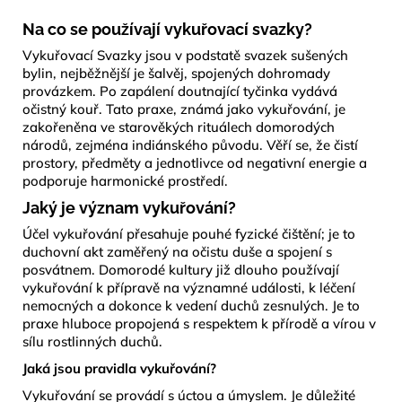
Na co se používají vykuřovací svazky?
Vykuřovací Svazky jsou v podstatě svazek sušených
bylin, nejběžnější je šalvěj, spojených dohromady
provázkem. Po zapálení doutnající tyčinka vydává
očistný kouř. Tato praxe, známá jako vykuřování, je
zakořeněna ve starověkých rituálech domorodých
národů, zejména indiánského původu. Věří se, že čistí
prostory, předměty a jednotlivce od negativní energie a
podporuje harmonické prostředí.
Jaký je význam vykuřování?
Účel vykuřování přesahuje pouhé fyzické čištění; je to
duchovní akt zaměřený na očistu duše a spojení s
posvátnem. Domorodé kultury již dlouho používají
vykuřování k přípravě na významné události, k léčení
nemocných a dokonce k vedení duchů zesnulých. Je to
praxe hluboce propojená s respektem k přírodě a vírou v
sílu rostlinných duchů.
Jaká jsou pravidla vykuřování?
Vykuřování se provádí s úctou a úmyslem. Je důležité