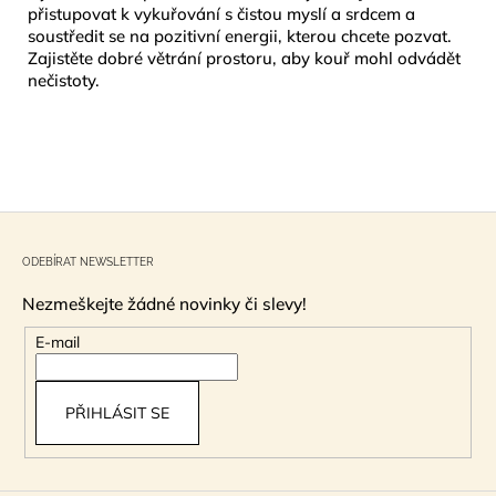
přistupovat k vykuřování s čistou myslí a srdcem a
soustředit se na pozitivní energii, kterou chcete pozvat.
Zajistěte dobré větrání prostoru, aby kouř mohl odvádět
nečistoty.
Z
á
ODEBÍRAT NEWSLETTER
p
Nezmeškejte žádné novinky či slevy!
a
t
E-mail
í
PŘIHLÁSIT SE