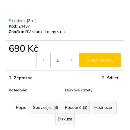
č
u
j
e
Skladem
(2 ks)
m
Kód:
24457
Značka:
RV studio Louny s.r.o.
e
690 Kč
MÝDLO
KŘIŠŤÁLOVÉ
Měrná
SPIRÁLOVÉ
DO KOŠÍKU
cena:
RŮŽE
140G
89
Zeptat se
Sdílet
Kč
Kategorie
:
Dárkové kazety
Popis
Související (3)
Podobné (3)
Hodnocení
Diskuze