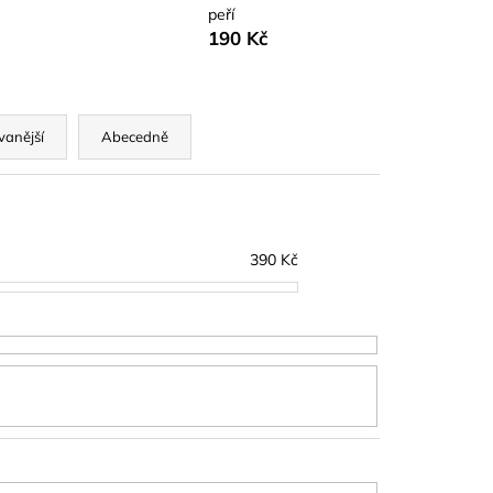
D
peří
190 Kč
vanější
Abecedně
390
Kč