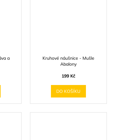
áva a
Kruhové náušnice - Mušle
Abalony
199 Kč
DO KOŠÍKU