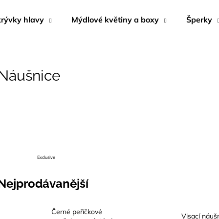
rývky hlavy
Mýdlové květiny a boxy
Šperky
Co potřebujete najít?
Náušnice
HLEDAT
Doporučujeme
Exclusive
Nejprodávanější
KRÉM DO SOLÁRIA - DARK SUNSHINE
NÁUŠNICE Z M
Černé peříčkové
Visací náuš