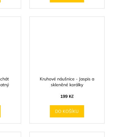
Achát
Kruhové náušnice - Jaspis a
Matný
skleněné korálky
199 Kč
DO KOŠÍKU