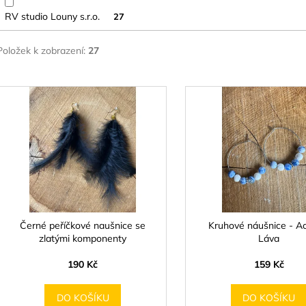
RV studio Louny s.r.o.
27
Položek k zobrazení:
27
V
ý
p
s
p
r
o
d
Černé peříčkové naušnice se
Kruhové náušnice - A
zlatými komponenty
Láva
u
k
190 Kč
159 Kč
t
ů
DO KOŠÍKU
DO KOŠÍKU