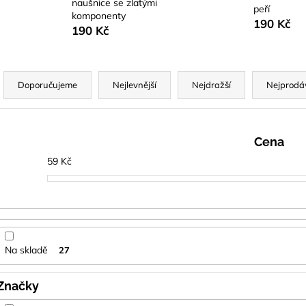
15 ML
NATURAL GOL
naušnice se zlatými
peří
komponenty
74 Kč
299 Kč
190 Kč
190 Kč
Ř
a
Doporučujeme
Nejlevnější
Nejdražší
Nejprodá
z
e
n
Cena
59
Kč
p
r
o
d
u
Na skladě
27
k
t
Značky
ů