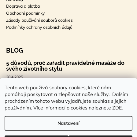
Doprava a platba
Obchodní podmínky
Zásady používání souborů cookies
Podmínky ochrany osobních údajů
BLOG
5 důvodů, proč zařadit pravidelné masáže do
svého životního stylu
28.4.2025
🐣 Velikonoční styl, který tě bude bavit
Tento web používá soubory cookies, které nám
pomáhají poskytovat a zlepšovat naše služby. Dalším
7.4.2025
procházením tohoto webu vyjadřujete souhlas s jejich
Sauna a saunová terapie: Cesta ke zdraví a
používáním. Více informací o cookies naleznete
ZDE
.
pohodě
14.2.2025
Nastavení
Vytvořil Shoptet