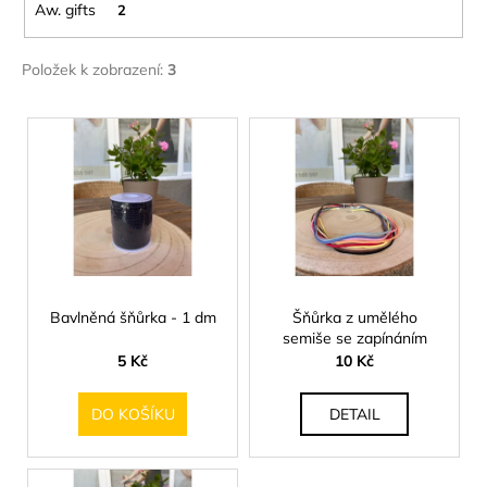
č
Aw. gifts
2
u
j
Položek k zobrazení:
3
e
m
V
e
ý
p
NÁUŠNICE
i
Z
MUŠLE
s
ABALONA
p
NATURAL
GOLD
r
299
o
Bavlněná šňůrka - 1 dm
Šňůrka z umělého
Kč
semiše se zapínáním
d
5 Kč
10 Kč
u
k
DO KOŠÍKU
DETAIL
t
ů