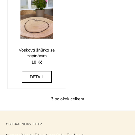
Vosková šňůrka se
zapínáním
10 Kč
DETAIL
3
položek celkem
O
v
Z
l
á
á
ODEBÍRAT NEWSLETTER
d
p
a