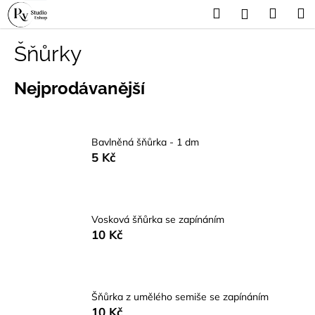
K
Přejít
Hledat
Náku
M
Přihlášení
na
o
obsah
Zpět
Zpět
košík
š
Šňůrky
í
C
k
Nejprodávanější
o
p
o
Bavlněná šňůrka - 1 dm
t
5 Kč
ř
e
b
u
Vosková šňůrka se zapínáním
10 Kč
j
e
t
e
Šňůrka z umělého semiše se zapínáním
n
10 Kč