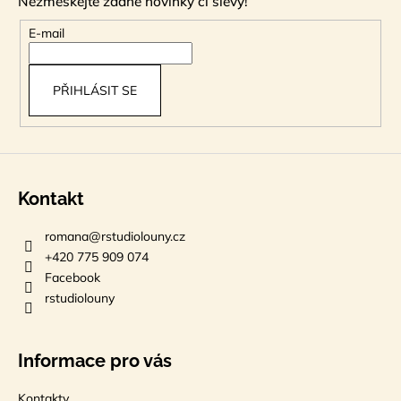
Nezmeškejte žádné novinky či slevy!
a
c
t
E-mail
í
í
p
r
PŘIHLÁSIT SE
v
k
y
v
ý
p
Kontakt
i
s
romana
@
rstudiolouny.cz
u
+420 775 909 074
Facebook
rstudiolouny
Informace pro vás
Kontakty