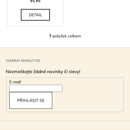
91 Kč
DETAIL
7
položek celkem
O
v
Z
l
á
á
ODEBÍRAT NEWSLETTER
d
p
a
Nezmeškejte žádné novinky či slevy!
a
c
t
E-mail
í
í
p
r
PŘIHLÁSIT SE
v
k
y
v
ý