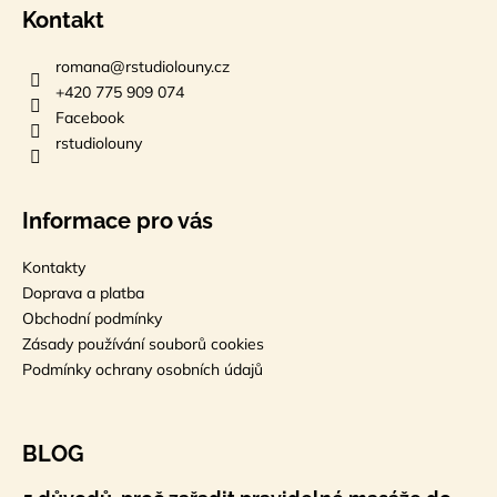
p
Kontakt
i
s
romana
@
rstudiolouny.cz
u
+420 775 909 074
Facebook
rstudiolouny
Informace pro vás
Kontakty
Doprava a platba
Obchodní podmínky
Zásady používání souborů cookies
Podmínky ochrany osobních údajů
BLOG