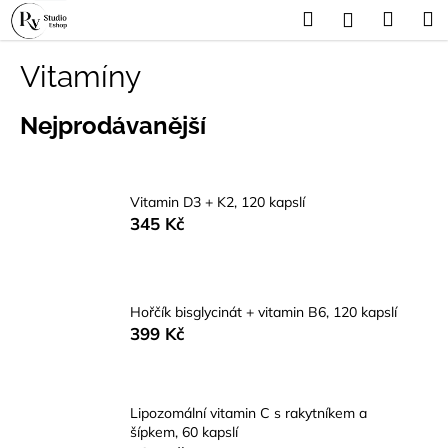
K
Přejít
Hledat
Náku
M
Přihlášení
na
o
obsah
Zpět
Zpět
košík
š
Vitamíny
í
C
k
Nejprodávanější
o
p
o
Vitamin D3 + K2, 120 kapslí
t
345 Kč
ř
e
b
u
Hořčík bisglycinát + vitamin B6, 120 kapslí
399 Kč
j
e
t
Lipozomální vitamin C s rakytníkem a
e
šípkem, 60 kapslí
n