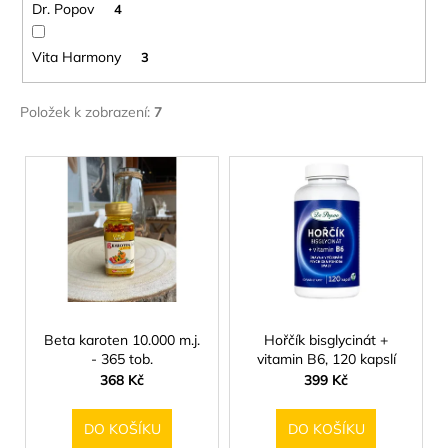
č
Dr. Popov
4
u
j
Vita Harmony
3
e
m
e
Položek k zobrazení:
7
V
MÝDLO
ý
KŘIŠŤÁLOVÉ
SPIRÁLOVÉ
p
RŮŽE
i
140G
s
89
Kč
p
r
o
Beta karoten 10.000 m.j.
Hořčík bisglycinát +
- 365 tob.
vitamin B6, 120 kapslí
d
368 Kč
399 Kč
u
k
DO KOŠÍKU
DO KOŠÍKU