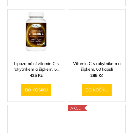
t
ů
Lipozomální vitamin C s
Vitamin C s rakytníkem a
rakytníkem a šípkem, 60
šípkem, 60 kapslí
kapslí
425 Kč
285 Kč
DO KOŠÍKU
DO KOŠÍKU
AKCE