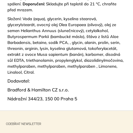
spálení.
Doporučení:
Skladujte při teplotě do 21 °C, chraňte
před mrazem.
Složení: Voda (aqua), glycerin, kyselina stearová,
glycerylstearát, ovocný olej Olea Europaea (olivový), olej ze
semen Helianthus Annuus (slunečnicový), cetylalkohol,
Butyrospermum Parkii (bambucké máslo), šťáva z listů Aloe
Barbadensis, betaine, sodík PCA, , glycin, alanin, prolin, serin,
threonin, arginin, lysin, kyselina glutamová, tokoferylacetát,
extrakt z ovoce Musa sapientum (banán), karbomer, disodná
sůl EDTA, triethanolamin, propylenglykol, diazolidinylmočovina,
methylparaben, methylparaben, methylparaben , Limonene,
Linalool, Citral.
Dodavatel:
Bradford
& Hamilton CZ s.r.o.
Nádražní 344/23, 150 00 Praha 5
Z
á
ODEBÍRAT NEWSLETTER
p