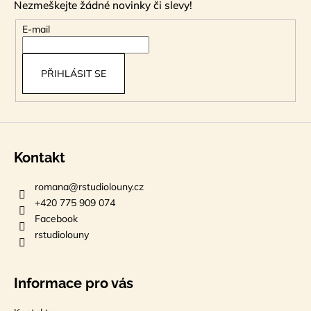
Nezmeškejte žádné novinky či slevy!
a
t
E-mail
í
PŘIHLÁSIT SE
Kontakt
romana
@
rstudiolouny.cz
+420 775 909 074
Facebook
rstudiolouny
Informace pro vás