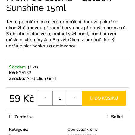
je
Sunshine 15ml
a
0,0
z
j
5
Tento populární akcelerátor opálení dodává pokožce
í
hvězdiček.
okamžitě tmavou přírodní barvu bez přidaných bronzerů.
t
S obsahem aloe vera, aminokyselinami, bambuckým
?
máslem, vitamíny A a E a výtažkem z banánů, který
udržuje pleť hebkou a omlazenou.
Skladem
(1 ks)
HLEDAT
Kód:
25132
Značka:
Australian Gold
59 Kč
D
DO KOŠÍKU
o
Měrná
p
cena:
o
Zeptat se
Sdílet
r
u
Kategorie
:
Opalovací krémy