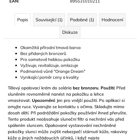
č
EAN
:
895531010211
u
j
Popis
Související (1)
Podobné (1)
Hodnocení
e
m
Diskuze
e
Okamžitá přírodní tmavá barva
BYLINNÝ
Bez přidaných bronzerů
PORCOVANÝ
Pro sametově hebkou pokožku
ČAJ
Vyživuje, revitalizuje, omlazuje
LYMFODREN
Podmanivá vůně "Orange Dream"
30G
Vynikající poměr ceny a kvality
159
Tělový opalovací krém do solária
bez bronzeru
.
Použití:
Před
Kč
sluněním rovnoměrně nanést na pokožku a lehce
vmasírovat.
Upozornění:
Jen pro vnější použití. Po aplikaci si
omyjte ruce. Vyvarujte se kontaktu s očima. Skladujte mimo
dosah dětí. Při podráždění pokožky používání ihned přerušte.
Tento produkt neobsahuje sluneční filtr a nechrání vás před
spálením sluncem. Opakované vystavování nechráněné
pokožky slunci může zvýšit nebezpečí stárnutí kůže, rakoviny
kůže a jiných nežádoucích účinků, i když nejste