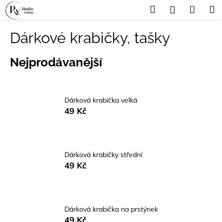
K
Přejít
Hledat
Náku
M
Přihlášení
na
o
obsah
Zpět
Zpět
košík
š
Dárkové krabičky, tašky
í
C
k
Nejprodávanější
o
p
o
Dárková krabička velká
t
49 Kč
ř
e
b
u
Dárková krabičky střední
49 Kč
j
e
t
e
Dárková krabička na prstýnek
n
49 Kč