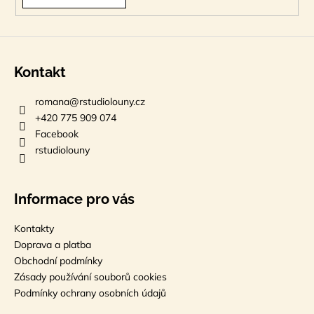
ý
p
i
s
Kontakt
u
romana
@
rstudiolouny.cz
+420 775 909 074
Facebook
rstudiolouny
Informace pro vás
Kontakty
Doprava a platba
Obchodní podmínky
Zásady používání souborů cookies
Podmínky ochrany osobních údajů