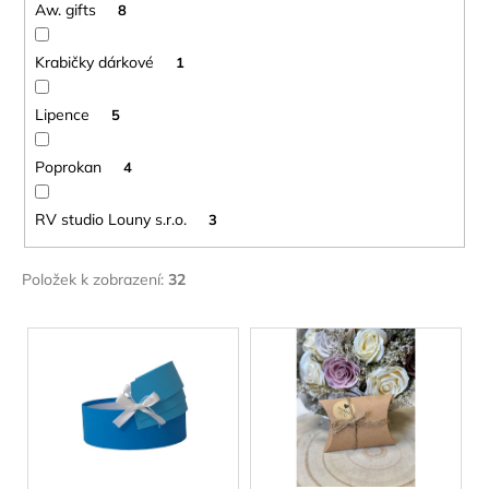
č
Aw. gifts
8
u
j
Krabičky dárkové
1
e
m
Lipence
5
e
Poprokan
4
BYLINNÝ
PORCOVANÝ
RV studio Louny s.r.o.
3
ČAJ
LYMFODREN
30G
Položek k zobrazení:
32
159
Kč
V
ý
p
i
s
p