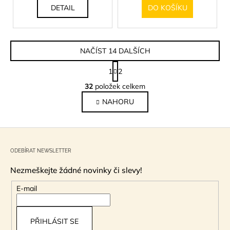
DETAIL
DO KOŠÍKU
NAČÍST 14 DALŠÍCH
S
1
2
t
O
r
32
položek celkem
v
á
NAHORU
l
n
k
á
o
d
Z
v
a
á
á
c
n
ODEBÍRAT NEWSLETTER
p
í
í
Nezmeškejte žádné novinky či slevy!
p
a
r
t
E-mail
v
í
k
y
PŘIHLÁSIT SE
v