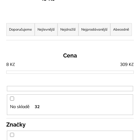
a
j
Ř
í
a
Doporučujeme
Nejlevnější
Nejdražší
Nejprodávanější
Abecedně
t
z
?
e
n
Cena
í
8
Kč
309
Kč
p
HLEDAT
r
o
d
D
u
o
Na skladě
32
k
p
t
o
Značky
ů
r
u