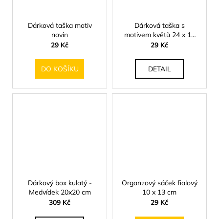
Dárková taška motiv
Dárková taška s
novin
motivem květů 24 x 18
cm
29 Kč
29 Kč
DO KOŠÍKU
DETAIL
Dárkový box kulatý -
Organzový sáček fialový
Medvídek 20x20 cm
10 x 13 cm
309 Kč
29 Kč