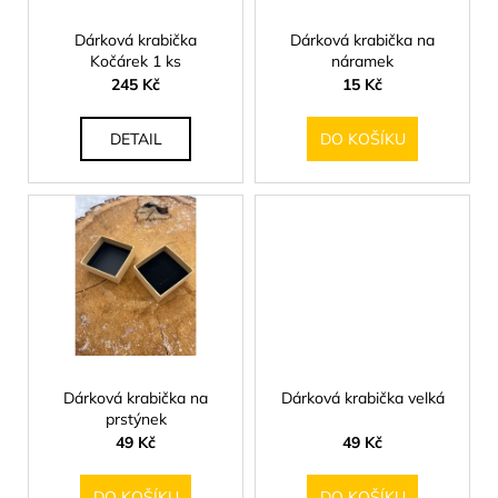
r
o
Dárková krabička
Dárková krabička na
Kočárek 1 ks
náramek
d
245 Kč
15 Kč
u
k
DETAIL
DO KOŠÍKU
t
ů
Dárková krabička na
Dárková krabička velká
prstýnek
49 Kč
49 Kč
DO KOŠÍKU
DO KOŠÍKU