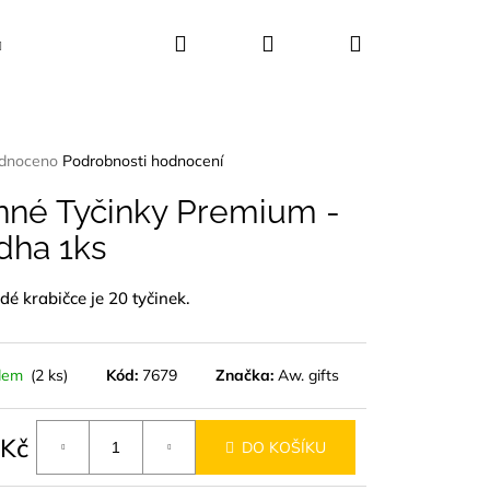
Hledat
Přihlášení
Nákupní
Kosmetika
Dekorace
Dárkové sady
košík
rné
dnoceno
Podrobnosti hodnocení
ení
tu
nné Tyčinky Premium -
dha 1ks
é krabičce je 20 tyčinek.
ček.
dem
(2 ks)
Kód:
7679
Značka:
Aw. gifts
 Kč
DO KOŠÍKU
á
UŠLE ABALONA