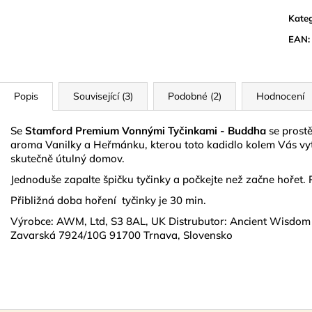
15 ML
NATURAL GOL
Kateg
74 Kč
299 Kč
EAN
:
Popis
Související (3)
Podobné (2)
Hodnocení
Se
Stamford Premium Vonnými Tyčinkami - Buddha
se prostě
aroma Vanilky a Heřmánku, kterou toto kadidlo kolem Vás vyt
skutečně útulný domov.
Jednoduše zapalte špičku tyčinky a počkejte než začne hořet. 
Přibližná doba hoření tyčinky je 30 min.
Výrobce: AWM, Ltd, S3 8AL, UK Distrubutor: Ancient Wisdom s
Zavarská 7924/10G 91700 Trnava, Slovensko