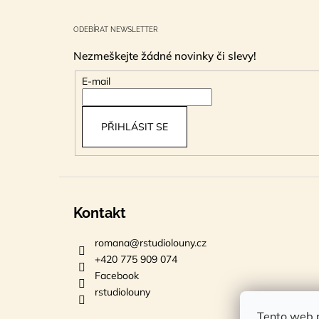
Z
á
ODEBÍRAT NEWSLETTER
p
Nezmeškejte žádné novinky či slevy!
a
t
E-mail
í
PŘIHLÁSIT SE
Kontakt
romana
@
rstudiolouny.cz
+420 775 909 074
Facebook
rstudiolouny
Tento web p