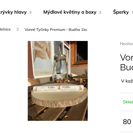
rývky hlavy
Mýdlové květiny a boxy
Šperky
delnice
Vonné Tyčinky Premium - Budha 1ks
Co potřebujete najít?
Průmě
Neoho
hodnoc
produk
Vo
HLEDAT
je
Bu
0,0
z
5
V každ
Doporučujeme
hvězdi
Skla
80
Měrn
KRÉM DO SOLÁRIA - DARK SUNSHINE
NÁUŠNICE Z M
cena: