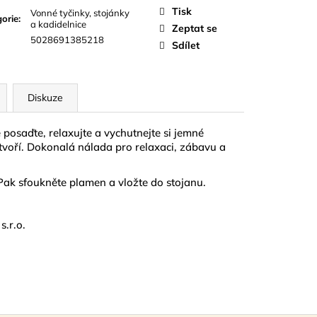
D
Tisk
Vonné tyčinky, stojánky
orie
:
a kadidelnice
Zeptat se
5028691385218
Sdílet
Diskuze
 posaďte, relaxujte a vychutnejte si jemné
voří. Dokonalá nálada pro relaxaci, zábavu a
Pak sfoukněte plamen a vložte do stojanu.
.r.o.