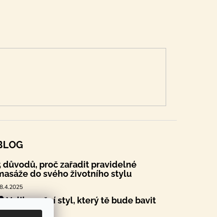
BLOG
5 důvodů, proč zařadit pravidelné
masáže do svého životního stylu
8.4.2025
🐣 Velikonoční styl, který tě bude bavit
.4.2025