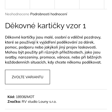
a
j
Průměrné
Neohodnoceno
Podrobnosti hodnocení
í
hodnocení
produktu
Děkovné kartičky vzor 1
t
je
?
0,0
Děkovné kartičky jsou malé, osobní a vděčné pozdravy,
z
které se používají k vyjádření poděkování za dárek,
5
hvězdiček.
pomoc, podporu nebo jakýkoli jiný projev laskavosti.
Mohou být použity při různých příležitostech, jako jsou
svatby, narozeniny, promoce, vánoce, nebo při běžných
HLEDAT
každodenních situacích, kdy chcete někomu poděkovat.
ZVOLTE VARIANTU
D
o
p
o
Kód:
18936/MOT
r
Značka:
RV studio Louny s.r.o.
u