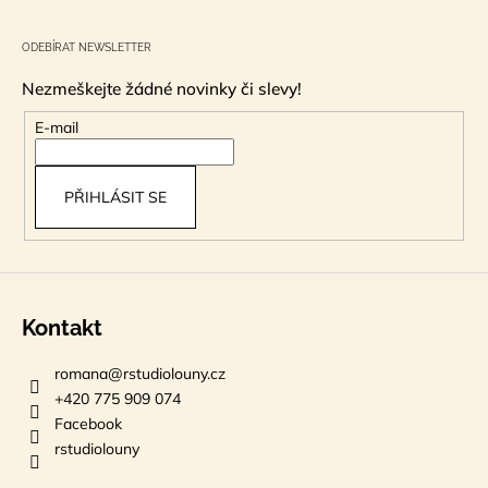
Z
á
ODEBÍRAT NEWSLETTER
p
Nezmeškejte žádné novinky či slevy!
a
t
E-mail
í
PŘIHLÁSIT SE
Kontakt
romana
@
rstudiolouny.cz
+420 775 909 074
Facebook
rstudiolouny