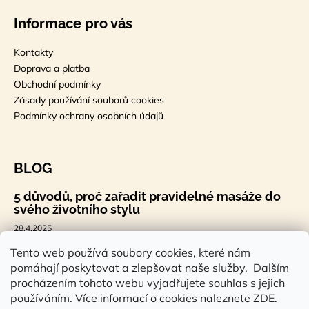
Informace pro vás
Kontakty
Doprava a platba
Obchodní podmínky
Zásady používání souborů cookies
Podmínky ochrany osobních údajů
BLOG
5 důvodů, proč zařadit pravidelné masáže do
svého životního stylu
28.4.2025
🐣 Velikonoční styl, který tě bude bavit
Tento web používá soubory cookies, které nám
pomáhají poskytovat a zlepšovat naše služby. Dalším
7.4.2025
procházením tohoto webu vyjadřujete souhlas s jejich
Sauna a saunová terapie: Cesta ke zdraví a
používáním. Více informací o cookies naleznete
ZDE
.
pohodě