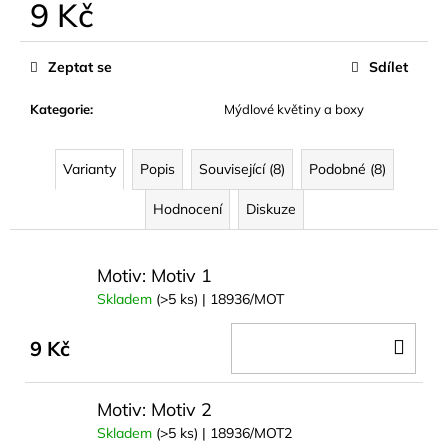
č
9 Kč
u
Měrná
j
cena:
Zeptat se
Sdílet
e
m
Kategorie
:
Mýdlové květiny a boxy
e
Varianty
Popis
Související (8)
Podobné (8)
NÁUŠNICE
Z
MUŠLE
Hodnocení
Diskuze
ABALONA
NATURAL
GOLD
Motiv: Motiv 1
299
Skladem
(>5 ks)
| 18936/MOT
Kč
DO
9 Kč
KOŠ
Motiv: Motiv 2
Skladem
(>5 ks)
| 18936/MOT2