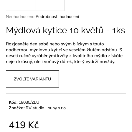
a
j
Průměrné
Neohodnoceno
Podrobnosti hodnocení
í
hodnocení
produktu
Mýdlová kytice 10 květů - 1ks
t
je
?
0,0
Rozjasněte den sobě nebo svým blízkým s touto
z
nádhernou mýdlovou kyticí ve veselém žlutém odstínu. S
5
hvězdiček.
deseti ručně vyráběnými květy z kvalitního mýdla získáte
nejen krásný, ale i voňavý dárek, který vydrží navždy.
HLEDAT
ZVOLTE VARIANTU
D
o
Kód:
18035/ZLU
p
Značka:
RV studio Louny s.r.o.
o
r
419 Kč
u
Měrná