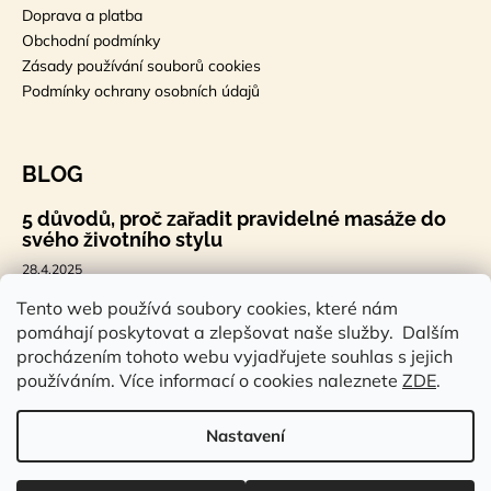
Doprava a platba
Obchodní podmínky
Zásady používání souborů cookies
Podmínky ochrany osobních údajů
BLOG
5 důvodů, proč zařadit pravidelné masáže do
svého životního stylu
28.4.2025
🐣 Velikonoční styl, který tě bude bavit
Tento web používá soubory cookies, které nám
pomáhají poskytovat a zlepšovat naše služby. Dalším
7.4.2025
procházením tohoto webu vyjadřujete souhlas s jejich
Sauna a saunová terapie: Cesta ke zdraví a
používáním. Více informací o cookies naleznete
ZDE
.
pohodě
14.2.2025
Nastavení
Vytvořil Shoptet