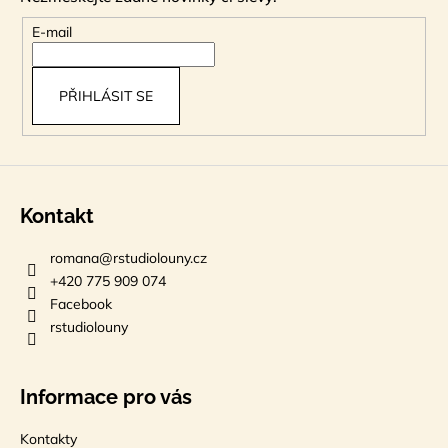
a
t
E-mail
í
PŘIHLÁSIT SE
Kontakt
romana
@
rstudiolouny.cz
+420 775 909 074
Facebook
rstudiolouny
Informace pro vás
Kontakty