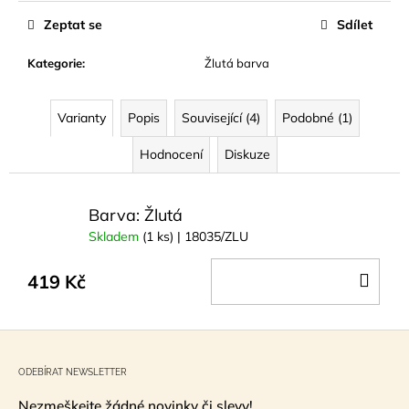
č
cena:
u
Zeptat se
Sdílet
j
e
Kategorie
:
Žlutá barva
m
e
Varianty
Popis
Související (4)
Podobné (1)
Hodnocení
Diskuze
MÝDLO
KŘIŠŤÁLOVÉ
SPIRÁLOVÉ
RŮŽE
Barva: Žlutá
140G
Skladem
(1 ks)
| 18035/ZLU
89
Kč
DO
419 Kč
KOŠ
Z
á
ODEBÍRAT NEWSLETTER
p
Nezmeškejte žádné novinky či slevy!