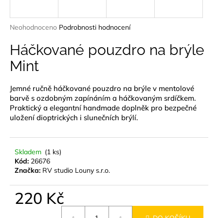
a
j
Průměrné
Neohodnoceno
Podrobnosti hodnocení
í
hodnocení
produktu
Háčkované pouzdro na brýle
t
je
?
Mint
0,0
z
5
Jemné ručně háčkované pouzdro na brýle v mentolové
hvězdiček.
barvě s ozdobným zapínáním a háčkovaným srdíčkem.
Praktický a elegantní handmade doplněk pro bezpečné
HLEDAT
uložení dioptrických i slunečních brýlí.
Skladem
(1 ks)
D
Kód:
26676
o
Značka:
RV studio Louny s.r.o.
p
o
220 Kč
r
u
Měrná
DO KOŠÍKU