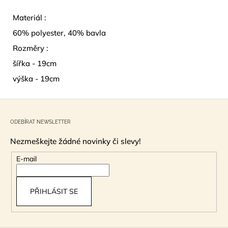
Materiál :
60% polyester, 40% bavla
Rozměry :
šířka - 19cm
výška - 19cm
Z
á
ODEBÍRAT NEWSLETTER
p
Nezmeškejte žádné novinky či slevy!
a
t
E-mail
í
PŘIHLÁSIT SE