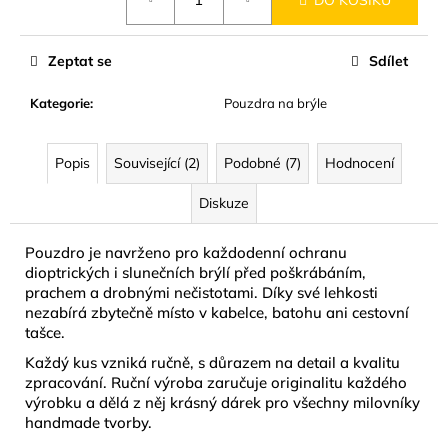
č
cena:
u
j
Zeptat se
Sdílet
e
m
Kategorie
:
Pouzdra na brýle
e
Popis
Související (2)
Podobné (7)
Hodnocení
KRÉM
DO
Diskuze
SOLÁRIA
-
DARK
Pouzdro je navrženo pro každodenní ochranu
SUNSHINE
dioptrických i slunečních brýlí před poškrábáním,
15
ML
prachem a drobnými nečistotami. Díky své lehkosti
nezabírá zbytečně místo v kabelce, batohu ani cestovní
74
tašce.
Kč
Každý kus vzniká ručně, s důrazem na detail a kvalitu
zpracování. Ruční výroba zaručuje originalitu každého
výrobku a dělá z něj krásný dárek pro všechny milovníky
handmade tvorby.