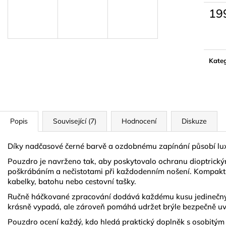
LYMFODREN 30G
NATURAL GOL
19
159 Kč
299 Kč
Měrn
cena:
Kateg
Popis
Související (7)
Hodnocení
Diskuze
Díky nadčasové černé barvě a ozdobnému zapínání působí lux
Pouzdro je navrženo tak, aby poskytovalo ochranu dioptrick
poškrábáním a nečistotami při každodenním nošení. Kompaktn
kabelky, batohu nebo cestovní tašky.
Ručně háčkované zpracování dodává každému kusu jedinečný
krásně vypadá, ale zároveň pomáhá udržet brýle bezpečně uv
Pouzdro ocení každý, kdo hledá praktický doplněk s osobitým