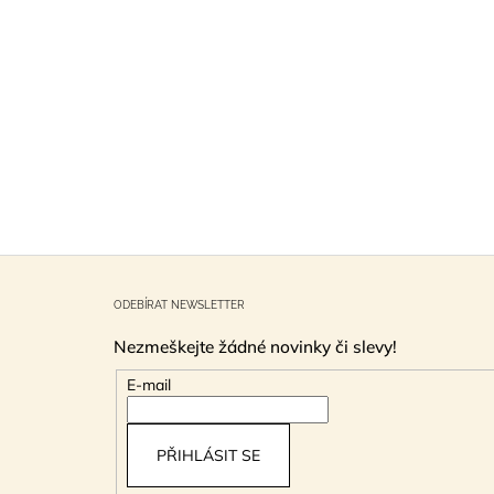
Z
á
ODEBÍRAT NEWSLETTER
p
Nezmeškejte žádné novinky či slevy!
a
t
E-mail
í
PŘIHLÁSIT SE