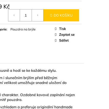
D
9 Kč
á
DO KOŠÍKU
Tisk
orie
:
Pouzdra na brýle
Zeptat se
Sdílet
usně a hodí se ke každému stylu.
ým i slunečním brýlím před běžným
í velikost umožňuje snadné uložení do
 charakter. Ozdobné kovové zapínání nejen
nitř pouzdra.
 vzhledem a preferuje originální handmade