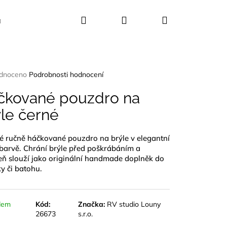
Hledat
Přihlášení
Nákupní
Kosmetika
Dekorace
Dárkové sady
košík
rné
dnoceno
Podrobnosti hodnocení
ení
tu
čkované pouzdro na
le černé
é ručně háčkované pouzdro na brýle v elegantní
ček.
barvě. Chrání brýle před poškrábáním a
eň slouží jako originální handmade doplněk do
y či batohu.
dem
Kód:
Značka:
RV studio Louny
26673
s.r.o.
UŠLE ABALONA