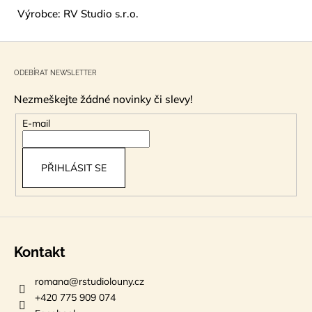
Výrobce: RV Studio s.r.o.
Z
á
ODEBÍRAT NEWSLETTER
p
Nezmeškejte žádné novinky či slevy!
a
t
E-mail
í
PŘIHLÁSIT SE
Kontakt
romana
@
rstudiolouny.cz
+420 775 909 074