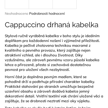
a
j
Průměrné
Neohodnoceno
Podrobnosti hodnocení
í
hodnocení
produktu
Cappuccino drhaná kabelka
t
je
?
0,0
Stylová ručně vyráběná kabelka v boho stylu je ideálním
z
doplňkem pro každodenní nošení i výjimečné příležitosti.
5
hvězdiček.
Kabelka je pečlivě zhotovena technikou macramé z
kvalitního a pevného provazu, který zajišťuje nejen
atraktivní vzhled, ale i dlouhou životnost. Díky
HLEDAT
vzdušnému, ale zároveň pevnému vzoru působí kabelka
lehce a přirozeně, přesto si zachovává dostatečnou
pevnost pro uložení všech nezbytností.
D
Horní část je doplněna pevným madlem, které se
pohodlně drží a podtrhuje přírodní charakter kabelky.
o
Praktické stahování po stranách umožňuje bezpečné
p
uzavření obsahu a zároveň dodává kabelce jemný
o
dekorativní detail. Vnitřní textilní vak chrání uložené věci a
r
zajišťuje, že se drobnosti neztratí mezi oky výpletu.
u