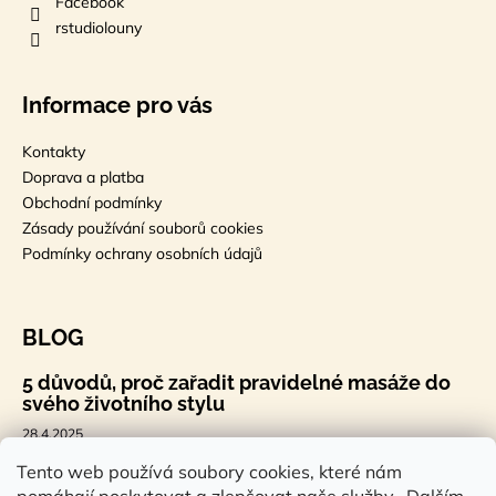
Facebook
rstudiolouny
Informace pro vás
Kontakty
Doprava a platba
Obchodní podmínky
Zásady používání souborů cookies
Podmínky ochrany osobních údajů
BLOG
5 důvodů, proč zařadit pravidelné masáže do
svého životního stylu
28.4.2025
🐣 Velikonoční styl, který tě bude bavit
Tento web používá soubory cookies, které nám
7.4.2025