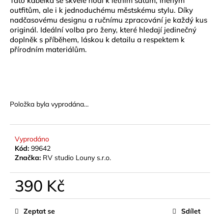
Tato kabelka se skvěle hodí k letním šatům, lněným
č
outfitům, ale i k jednoduchému městskému stylu. Díky
u
nadčasovému designu a ručnímu zpracování je každý kus
j
originál. Ideální volba pro ženy, které hledají jedinečný
e
doplněk s příběhem, láskou k detailu a respektem k
m
přírodním materiálům.
e
MÝDLO
KŘIŠŤÁLOVÉ
SPIRÁLOVÉ
Položka byla vyprodána…
RŮŽE
140G
89
Vyprodáno
Kč
Kód:
99642
Značka:
RV studio Louny s.r.o.
390 Kč
Měrná
cena:
Zeptat se
Sdílet