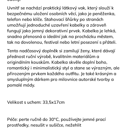
Uvnitř se nachází praktický látkový vak, který slouží k
bezpečnému uložení osobních věcí, jako je peněženka,
telefon nebo klíče. Stahovací šňůrky po stranách
umožňují jednoduché uzavření kabelky a zároveň
fungují jako jemný dekorativní prvek. Kabelka je lehká,
snadno přenosná a ideální jak na procházku městem,
tak na dovolenou, festival nebo letní posezení s přáteli.
Tento nadčasový doplněk si zamilují ženy, které dávají
přednost ruční výrobě, kvalitním materiálům a
originálním kouskům. Kabelka skvěle doplní boho,
romantický i minimalistický styl a stane se výrazným, ale
přirozeným prvkem každého outfitu. Je také krásným a
smysluplným dárkem pro milovnice autorské tvorby a
pomalé módy.
Velikost s uchem: 33,5x17cm
Péče: perte ručně do 30°C, používejte jemné prací
prostředky, nesušit v sušičce, nežehlit