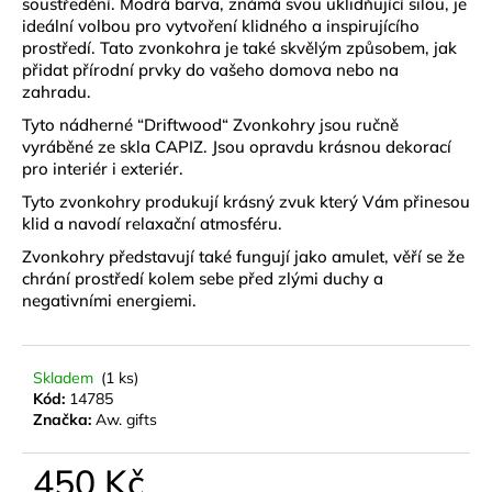
č
soustředění. Modrá barva, známá svou uklidňující silou, je
ideální volbou pro vytvoření klidného a inspirujícího
u
prostředí. Tato zvonkohra je také skvělým způsobem, jak
j
přidat přírodní prvky do vašeho domova nebo na
e
zahradu.
m
e
Tyto nádherné “Driftwood“ Zvonkohry jsou ručně
vyráběné ze skla CAPIZ. Jsou opravdu krásnou dekorací
pro interiér i exteriér.
BYLINNÝ
Tyto zvonkohry produkují krásný zvuk který Vám přinesou
PORCOVANÝ
klid a navodí relaxační atmosféru.
ČAJ
LYMFODREN
Zvonkohry představují také fungují jako amulet, věří se že
30G
chrání prostředí kolem sebe před zlými duchy a
159
negativními energiemi.
Kč
Skladem
(1 ks)
Kód:
14785
Značka:
Aw. gifts
450 Kč