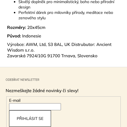
Skvělý doplněk pro minimalistický, boho nebo přírodní
design
Perfektní dárek pro milovníky přírody, meditace nebo
zenového stylu
Rozměry:
20x45cm
Původ:
Indonesie
Výrobce: AWM, Ltd, S3 8AL, UK Distrubutor: Ancient
Wisdom s.r.o.
Zavarská 7924/10G 91700 Trnava, Slovensko
Z
á
ODEBÍRAT NEWSLETTER
p
Nezmeškejte žádné novinky či slevy!
a
t
E-mail
í
PŘIHLÁSIT SE