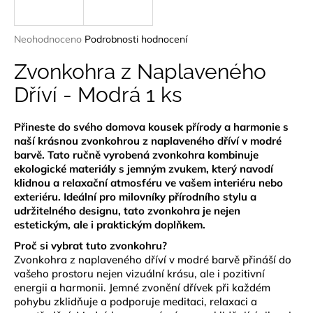
a
j
Průměrné
Neohodnoceno
Podrobnosti hodnocení
í
hodnocení
produktu
Zvonkohra z Naplaveného
t
je
?
Dříví - Modrá 1 ks
0,0
z
5
Přineste do svého domova kousek přírody a harmonie s
hvězdiček.
naší krásnou zvonkohrou z naplaveného dříví v modré
barvě. Tato ručně vyrobená zvonkohra kombinuje
HLEDAT
ekologické materiály s jemným zvukem, který navodí
klidnou a relaxační atmosféru ve vašem interiéru nebo
exteriéru. Ideální pro milovníky přírodního stylu a
udržitelného designu, tato zvonkohra je nejen
D
estetickým, ale i praktickým doplňkem.
o
Proč si vybrat tuto zvonkohru?
p
Zvonkohra z naplaveného dříví v modré barvě přináší do
o
vašeho prostoru nejen vizuální krásu, ale i pozitivní
r
energii a harmonii. Jemné zvonění dřívek při každém
u
pohybu zklidňuje a podporuje meditaci, relaxaci a