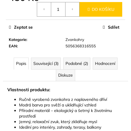
Měrná
DO KOŠÍKU
cena:
Zeptat se
Sdílet
Kategorie
:
Zvonkohry
EAN
:
5056368316555
Popis
Související (3)
Podobné (2)
Hodnocení
Diskuze
Vlastnosti produktu:
Ručně vyrobená zvonkohra z naplaveného dříví
Modrá barva pro svěží a uklidňující vzhled
Přírodní materiál – ekologický a šetrný k životnímu
prostředí
Jemný, relaxační zvuk, který zklidňuje mysl
Ideální pro interiéry, zahrady, terasy, balkony