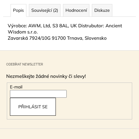
Popis
Související (2)
Hodnocení
Diskuze
Výrobce: AWM, Ltd, S3 8AL, UK Distrubutor: Ancient
Wisdom s.r.o.
Zavarská 7924/10G 91700 Trnava, Slovensko
Z
á
ODEBÍRAT NEWSLETTER
p
Nezmeškejte žádné novinky či slevy!
a
t
E-mail
í
PŘIHLÁSIT SE