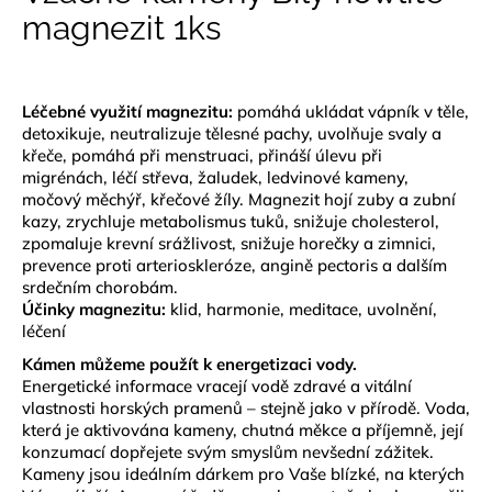
je
magnezit 1ks
a
0,0
z
j
5
í
hvězdiček.
t
Léčebné využití magnezitu:
pomáhá ukládat vápník v těle,
detoxikuje, neutralizuje tělesné pachy, uvolňuje svaly a
?
křeče, pomáhá při menstruaci, přináší úlevu při
migrénách, léčí střeva, žaludek, ledvinové kameny,
močový měchýř, křečové žíly. Magnezit hojí zuby a zubní
kazy, zrychluje metabolismus tuků, snižuje cholesterol,
zpomaluje krevní srážlivost, snižuje horečky a zimnici,
HLEDAT
prevence proti arterioskleróze, angině pectoris a dalším
srdečním chorobám.
Účinky magnezitu:
klid, harmonie, meditace, uvolnění,
léčení
D
Kámen můžeme použít k energetizaci vody.
o
Energetické informace vracejí vodě zdravé a vitální
p
vlastnosti horských pramenů – stejně jako v přírodě. Voda,
o
která je aktivována kameny, chutná měkce a příjemně, její
r
konzumací dopřejete svým smyslům nevšední zážitek.
u
Kameny jsou ideálním dárkem pro Vaše blízké, na kterých