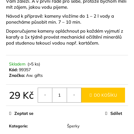
č
Vám záleží. A v první řadě pro sebe, protože bychom měli
mít zájem, jakou vodu pijeme.
u
j
Návod k přípravě: kameny vložíme do 1 – 2 l vody a
e
ponecháme působit min. 7 – 10 min.
m
Doporučujeme kameny opláchnout po každém vyjmutí z
e
karafy a 1x týdně provést mechanické očištění minerálů
pod studenou tekoucí vodou např. kartáčem.
MÝDLO
KŘIŠŤÁLOVÉ
SPIRÁLOVÉ
Skladem
(>5 ks)
RŮŽE
Kód:
99357
140G
Značka:
Aw. gifts
89
Kč
29 Kč
DO KOŠÍKU
Měrná
cena:
Zeptat se
Sdílet
Kategorie
:
Šperky