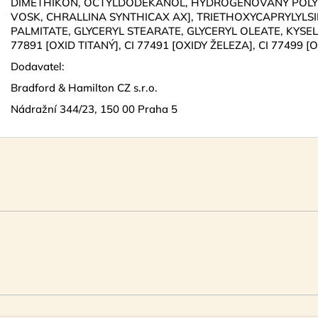
DIMETHIKON, OCTYLDODEKANOL, HYDROGENOVANÝ POLYIS
VOSK, CHRALLINA SYNTHICAX AX], TRIETHOXYCAPRYLYLSI
PALMITATE, GLYCERYL STEARATE, GLYCERYL OLEATE, KYSE
77891 [OXID TITANÝ], CI 77491 [OXIDY ŽELEZA], CI 77499 [
Dodavatel:
Bradford
& Hamilton CZ s.r.o.
Nádražní 344/23, 150 00 Praha 5