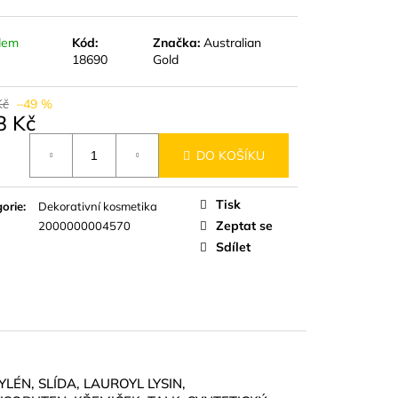
dem
Kód:
Značka:
Australian
18690
Gold
Kč
–49 %
8 Kč
á
DO KOŠÍKU
Tisk
orie
:
Dekorativní kosmetika
Zeptat se
2000000004570
Sdílet
LÉN, SLÍDA, LAUROYL LYSIN,