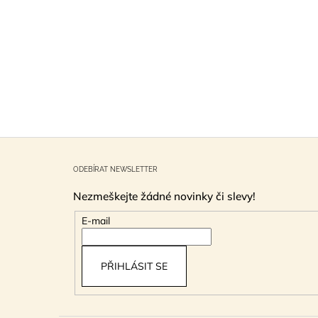
Z
á
ODEBÍRAT NEWSLETTER
p
Nezmeškejte žádné novinky či slevy!
a
t
E-mail
í
PŘIHLÁSIT SE