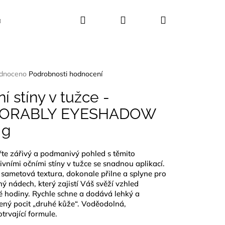
Hledat
Přihlášení
Nákupní
Kosmetika
Dekorace
Dárkové sady
košík
rné
dnoceno
Podrobnosti hodnocení
ení
tu
í stíny v tužce -
ORABLY EYESHADOW
 g
ček.
te zářivý a podmanivý pohled s těmito
ivními očními stíny v tužce se snadnou aplikací.
sametová textura, dokonale přilne a splyne pro
ý nádech, který zajistí Váš svěží vzhled
é hodiny. Rychle schne a dodává lehký a
ený pocit „druhé kůže“. Voděodolná,
trvající formule.
CE 25 KVĚTŮ