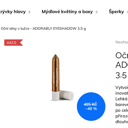
rývky hlavy
Mýdlové květiny a boxy
Šperky
Oční stíny v tužce - ADORABLY EYESHADOW 3,5 g
Co potřebujete najít?
Průmě
Neoho
AKCE
hodnoc
produk
Očn
HLEDAT
je
AD
0,0
z
3,5
5
Doporučujeme
hvězdi
Vytvoř
inovat
Lehká 
barevn
495 KČ
–49 %
po cel
přiroz
dlouho
NÁUŠNICE Z MUŠLE ABALONA
MÝDLOVÁ KYTI