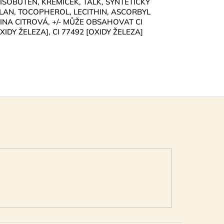
OBUTEN, KŘEMIČEK, TALK, SYNTETICKÝ
LAN, TOCOPHEROL, LECITHIN, ASCORBYL
LINA CITROVÁ, +/- MŮŽE OBSAHOVAT CI
OXIDY ŽELEZA], CI 77492 [OXIDY ŽELEZA]