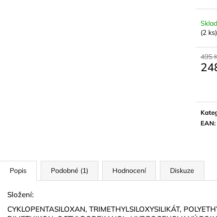
NATURAL GOLD
790 Kč
299 Kč
Skla
(2 ks)
495 
24
Měrn
cena:
Kateg
EAN
:
Popis
Podobné (1)
Hodnocení
Diskuze
Složení:
CYKLOPENTASILOXAN, TRIMETHYLSILOXYSILIKÁT, POLYETHY