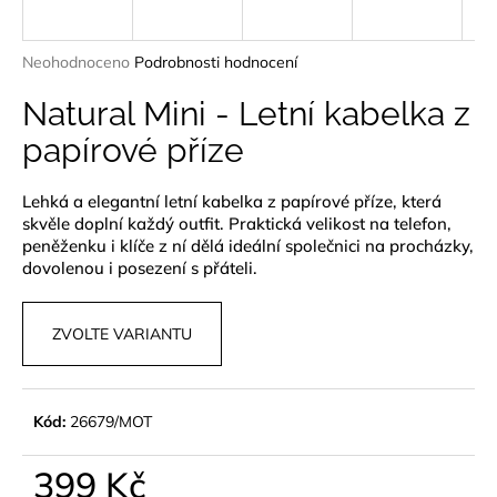
a
j
Průměrné
Neohodnoceno
Podrobnosti hodnocení
í
hodnocení
produktu
Natural Mini - Letní kabelka z
t
je
?
papírové příze
0,0
z
5
Lehká a elegantní letní kabelka z papírové příze, která
hvězdiček.
skvěle doplní každý outfit. Praktická velikost na telefon,
peněženku i klíče z ní dělá ideální společnici na procházky,
HLEDAT
dovolenou i posezení s přáteli.
ZVOLTE VARIANTU
D
o
p
Kód:
26679/MOT
o
r
399 Kč
u