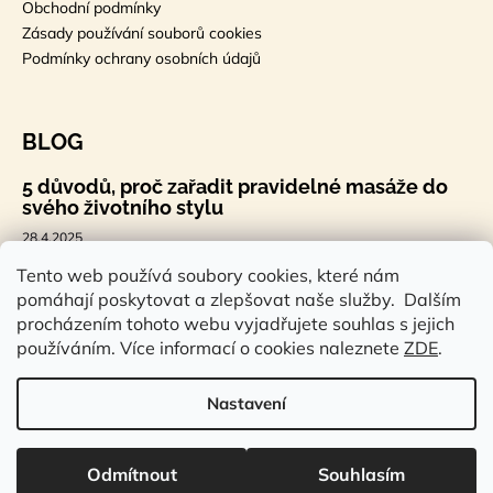
Obchodní podmínky
Zásady používání souborů cookies
Podmínky ochrany osobních údajů
BLOG
5 důvodů, proč zařadit pravidelné masáže do
svého životního stylu
28.4.2025
🐣 Velikonoční styl, který tě bude bavit
Tento web používá soubory cookies, které nám
pomáhají poskytovat a zlepšovat naše služby. Dalším
7.4.2025
procházením tohoto webu vyjadřujete souhlas s jejich
Sauna a saunová terapie: Cesta ke zdraví a
používáním. Více informací o cookies naleznete
ZDE
.
pohodě
14.2.2025
Nastavení
Vytvořil Shoptet
Odmítnout
Souhlasím
Copyright 2026
Rstudioeshop.cz
. Všechna práva vyhrazena.