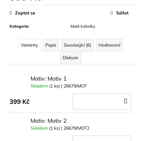
č
Měrná
u
cena:
Zeptat se
Sdílet
j
e
Kategorie
:
Malé kabelky
m
e
Varianty
Popis
Související (6)
Hodnocení
NÁUŠNICE
Diskuze
Z
MUŠLE
ABALONA
NATURAL
Motiv: Motiv 1
GOLD
Skladem
(1 ks)
| 26679/MOT
299
Kč
DO
399 Kč
KOŠ
Motiv: Motiv 2
Skladem
(1 ks)
| 26679/MOT2