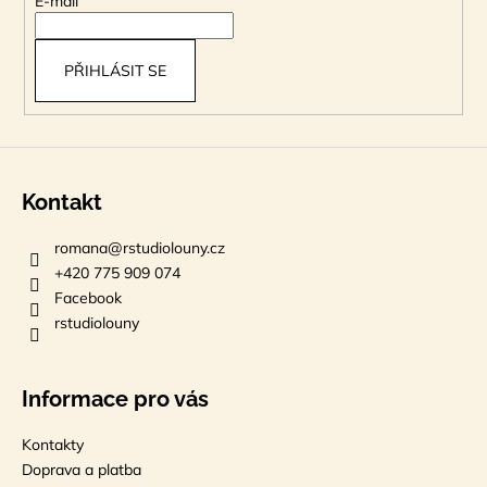
E-mail
í
PŘIHLÁSIT SE
Kontakt
romana
@
rstudiolouny.cz
+420 775 909 074
Facebook
rstudiolouny
Informace pro vás
Kontakty
Doprava a platba