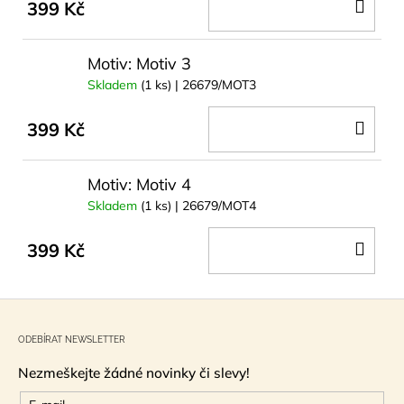
DO
399 Kč
KOŠ
Motiv: Motiv 3
Skladem
(1 ks)
| 26679/MOT3
DO
399 Kč
KOŠ
Motiv: Motiv 4
Skladem
(1 ks)
| 26679/MOT4
DO
399 Kč
KOŠ
Z
á
ODEBÍRAT NEWSLETTER
p
Nezmeškejte žádné novinky či slevy!
a
t