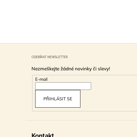
Z
á
ODEBÍRAT NEWSLETTER
p
Nezmeškejte žádné novinky či slevy!
a
t
E-mail
í
PŘIHLÁSIT SE
Kontakt