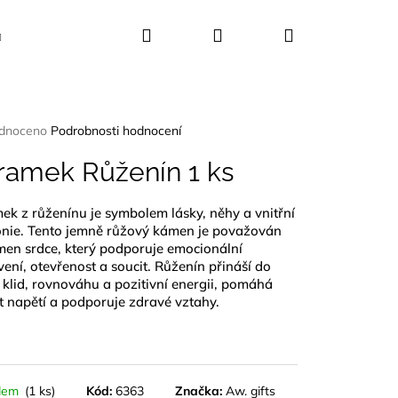
Hledat
Přihlášení
Nákupní
Kosmetika
Dekorace
Dárkové sady
košík
rné
dnoceno
Podrobnosti hodnocení
ení
tu
ramek Růženín 1 ks
k z růženínu je symbolem lásky, něhy a vnitřní
nie. Tento jemně růžový kámen je považován
ček.
men srdce, který podporuje emocionální
ení, otevřenost a soucit. Růženín přináší do
 klid, rovnováhu a pozitivní energii, pomáhá
t napětí a podporuje zdravé vztahy.
UŠLE ABALONA
dem
(1 ks)
Kód:
6363
Značka:
Aw. gifts