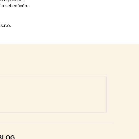
í a sebedůvěru.
.r.o.
BLOG