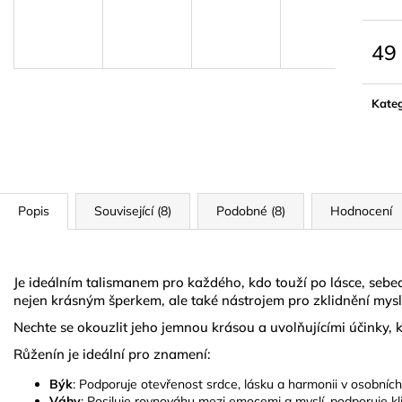
LYMFODREN 30G
NATURAL GOL
159 Kč
299 Kč
49
Měrn
cena:
Kateg
Popis
Související (8)
Podobné (8)
Hodnocení
Je ideálním talismanem pro každého, kdo touží po lásce, sebe
nejen krásným šperkem, ale také nástrojem pro zklidnění mysl
Nechte se okouzlit jeho jemnou krásou a uvolňujícími účinky,
Růženín je ideální pro znamení:
Býk
: Podporuje otevřenost srdce, lásku a harmonii v osobních
Váhy
: Posiluje rovnováhu mezi emocemi a myslí, podporuje kl