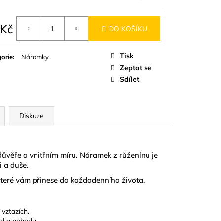
D
 Kč
DO KOŠÍKU
á
Tisk
orie
:
Náramky
Zeptat se
Sdílet
Diskuze
důvěře a vnitřním míru. Náramek z růženínu je
i a duše.
 které vám přinese do každodenního života.
 vztazích.
id a pohodu.