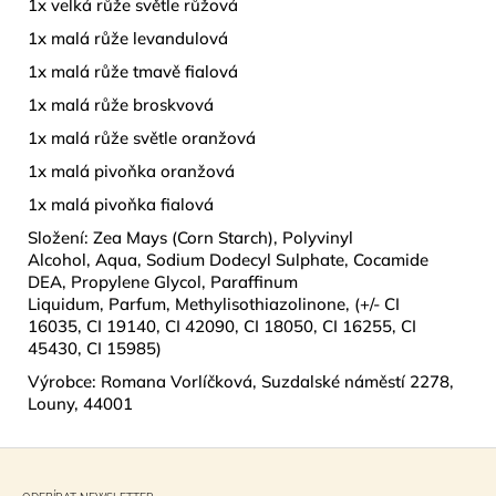
1x velká růže světle růžová
1x malá růže levandulová
1x malá růže tmavě fialová
1x malá růže broskvová
1x malá růže světle oranžová
1x malá pivoňka oranžová
1x malá pivoňka fialová
Složení: Zea Mays (Corn Starch), Polyvinyl
Alcohol, Aqua, Sodium Dodecyl Sulphate, Cocamide
DEA, Propylene Glycol, Paraffinum
Liquidum, Parfum, Methylisothiazolinone, (+/- CI
16035, CI 19140, CI 42090, CI 18050, CI 16255, CI
45430, CI 15985)
Výrobce: Romana Vorlíčková, Suzdalské náměstí 2278,
Louny, 44001
Z
á