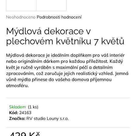
a
j
Průměrné
Neohodnoceno
Podrobnosti hodnocení
í
hodnocení
produktu
Mýdlová dekorace v
t
je
?
plechovém květníku 7 květů
0,0
z
5
Mýdlová dekorace je ideálním doplňkem pro váš interiér
hvězdiček.
nebo originálním dárkem pro každou příležitost. Každý
květ je ručně vyráběn s maximální péčí a detailním
HLEDAT
zpracováním, což zaručuje jejich realistický vzhled. Jemná
vůně mýdla přinese do vašeho domova příjemnou
atmosféru.
D
o
Skladem
(1 ks)
p
Kód:
24163
o
Značka:
RV studio Louny s.r.o.
r
u
429 Kč