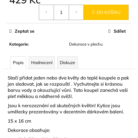
č
Měrná
u
DO KOŠÍKU
cena:
j
e
m
Zeptat se
Sdílet
e
Kategorie
:
Dekorace v plechu
NÁUŠNICE
Z
Popis
Hodnocení
Diskuze
MUŠLE
ABALONA
NATURAL
Stačí přidat jeden nebo dva květy do teplé koupele a pak
GOLD
jen sledovat, jak se rozpouští . Vychutnejte si krásnou
299
barvu vody a okouzlující vůni. Tato koupel zanechá vaši
Kč
pleť měkkou a nádherně svěží.
Jsou k nerozeznání od skutečných květin! Kytice jsou
umělecky prezentovány v decentním dárkovém balení.
15 x 16 cm
Dekorace obsahuje: