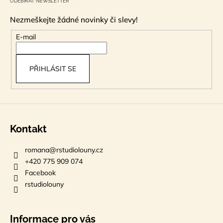
ODEBÍRAT NEWSLETTER
p
Nezmeškejte žádné novinky či slevy!
a
t
E-mail
í
PŘIHLÁSIT SE
Kontakt
romana
@
rstudiolouny.cz
+420 775 909 074
Facebook
rstudiolouny
Informace pro vás