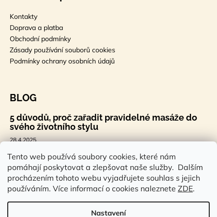
Kontakty
Doprava a platba
Obchodní podmínky
Zásady používání souborů cookies
Podmínky ochrany osobních údajů
BLOG
5 důvodů, proč zařadit pravidelné masáže do
svého životního stylu
28.4.2025
🐣 Velikonoční styl, který tě bude bavit
Tento web používá soubory cookies, které nám
pomáhají poskytovat a zlepšovat naše služby. Dalším
7.4.2025
procházením tohoto webu vyjadřujete souhlas s jejich
Sauna a saunová terapie: Cesta ke zdraví a
používáním. Více informací o cookies naleznete
ZDE
.
pohodě
14.2.2025
Nastavení