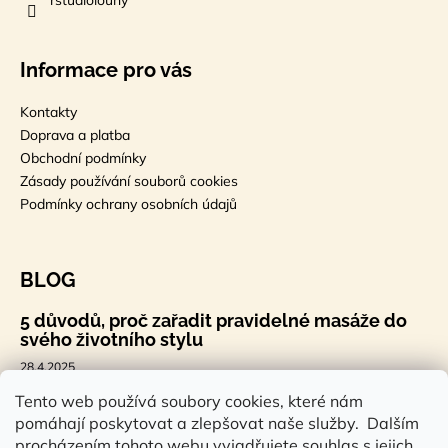
Informace pro vás
Kontakty
Doprava a platba
Obchodní podmínky
Zásady používání souborů cookies
Podmínky ochrany osobních údajů
BLOG
5 důvodů, proč zařadit pravidelné masáže do
svého životního stylu
28.4.2025
🐣 Velikonoční styl, který tě bude bavit
Tento web používá soubory cookies, které nám
pomáhají poskytovat a zlepšovat naše služby. Dalším
7.4.2025
procházením tohoto webu vyjadřujete souhlas s jejich