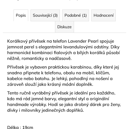
č
u
j
Popis
Související (3)
Podobné (1)
Hodnocení
e
m
Diskuze
e
Korálkový přívěsek na telefon Lavender Pearl spojuje
jemnost perel s elegantními levandulovými odstíny. Díky
KRÉM
harmonické kombinaci fialových a bílých korálků působí
DO
něžně, romanticky a nadčasově.
SOLÁRIA
-
Přívěsek je vybaven praktickou karabinou, díky které jej
DARK
snadno připnete k telefonu, obalu na mobil, klíčům,
SUNSHINE
kabelce nebo batohu. Je lehký, pohodlný na nošení a
15
ML
zároveň slouží jako krásný módní doplněk.
74
Tento ručně vyráběný přívěsek je ideální pro každého,
Kč
kdo má rád jemné barvy, elegantní styl a originální
handmade výrobky. Hodí se jako drobný dárek pro ženy,
dívky i milovníky jedinečných doplňků.
Délka : 19cm