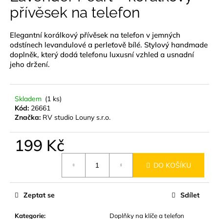
je
přívěsek na telefon
a
0,0
z
j
5
Elegantní korálkový přívěsek na telefon v jemných
í
hvězdiček.
odstínech levandulové a perleťově bílé. Stylový handmade
t
doplněk, který dodá telefonu luxusní vzhled a usnadní
?
jeho držení.
Skladem
(1 ks)
Kód:
26661
HLEDAT
Značka:
RV studio Louny s.r.o.
199 Kč
D
Měrná
DO KOŠÍKU
o
cena:
p
o
Zeptat se
Sdílet
r
u
Kategorie
:
Doplňky na klíče a telefon