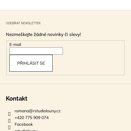
Z
á
ODEBÍRAT NEWSLETTER
p
Nezmeškejte žádné novinky či slevy!
a
t
E-mail
í
PŘIHLÁSIT SE
Kontakt
romana
@
rstudiolouny.cz
+420 775 909 074
Facebook
rstudiolouny