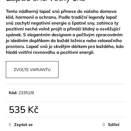
je
a
0,0
Tento nádherný lapač snů přinese do vašeho domova
z
j
klid, harmonii a ochranu. Podle tradiční legendy lapač
5
í
hvězdiček.
snů zachytí negativní energie a špatné sny, zatímco ty
t
pozitivní nechá volně projít a přináší klidný a osvěžující
spánek. S elegantním designem a pečlivým zpracováním
?
je ideálním doplňkem do každé ložnice nebo relaxačního
prostoru. Lapač snů je skvělým dárkem pro každého, kdo
hledá vnitřní rovnováhu a pozitivní energii.
HLEDAT
ZVOLTE VARIANTU
Kód:
23351/B
D
o
p
535 Kč
o
Měrná
r
cena:
Zeptat se
Sdílet
u