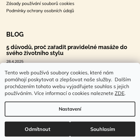
Zásady používání souborů cookies
Podmínky ochrany osobních údajů
BLOG
5 důvodů, proč zařadit pravidelné masáže do
svého životního stylu
28.4.2025
🐣 Velikonoční styl, který tě bude bavit
Tento web používá soubory cookies, které nám
pomáhají poskytovat a zlepšovat naše služby. Dalším
7.4.2025
procházením tohoto webu vyjadřujete souhlas s jejich
Sauna a saunová terapie: Cesta ke zdraví a
používáním. Více informací o cookies naleznete
ZDE
.
pohodě
14.2.2025
Nastavení
Vytvořil Shoptet
Odmítnout
Souhlasím
Copyright 2026
Rstudioeshop.cz
. Všechna práva vyhrazena.