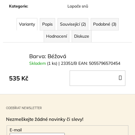
č
Kategorie
:
Lapače snů
u
j
e
Varianty
Popis
Související (2)
Podobné (3)
m
e
Hodnocení
Diskuze
MÝDLO
Barva: Béžová
KŘIŠŤÁLOVÉ
SPIRÁLOVÉ
Skladem
(1 ks)
| 23351/B
EAN:
5055796570454
RŮŽE
140G
DO
535 Kč
89
KOŠ
Kč
Z
á
ODEBÍRAT NEWSLETTER
p
Nezmeškejte žádné novinky či slevy!
a
t
E-mail