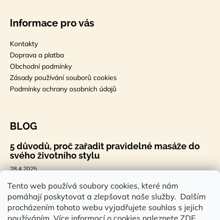
Informace pro vás
Kontakty
Doprava a platba
Obchodní podmínky
Zásady používání souborů cookies
Podmínky ochrany osobních údajů
BLOG
5 důvodů, proč zařadit pravidelné masáže do
svého životního stylu
28.4.2025
🐣 Velikonoční styl, který tě bude bavit
Tento web používá soubory cookies, které nám
pomáhají poskytovat a zlepšovat naše služby. Dalším
7.4.2025
procházením tohoto webu vyjadřujete souhlas s jejich
Sauna a saunová terapie: Cesta ke zdraví a
používáním. Více informací o cookies naleznete
ZDE
.
pohodě