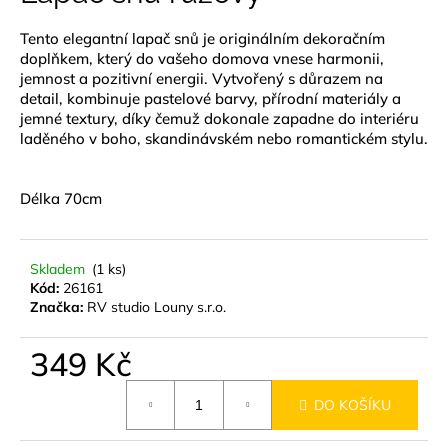
je
a
0,0
Tento elegantní lapač snů je originálním dekoračním
z
j
doplňkem, který do vašeho domova vnese harmonii,
5
í
hvězdiček.
jemnost a pozitivní energii. Vytvořený s důrazem na
t
detail, kombinuje pastelové barvy, přírodní materiály a
jemné textury, díky čemuž dokonale zapadne do interiéru
?
laděného v boho, skandinávském nebo romantickém stylu.
Délka 70cm
HLEDAT
Skladem
(1 ks)
Kód:
26161
Značka:
RV studio Louny s.r.o.
D
o
349 Kč
p
o
Měrná
DO KOŠÍKU
r
cena:
u