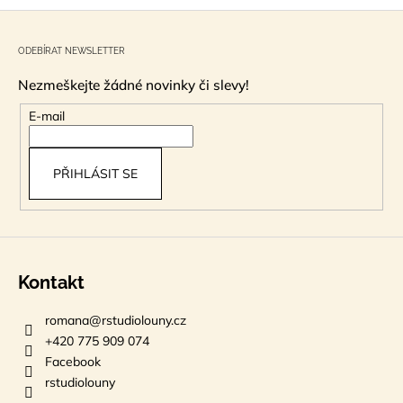
Z
á
ODEBÍRAT NEWSLETTER
p
Nezmeškejte žádné novinky či slevy!
a
t
E-mail
í
PŘIHLÁSIT SE
Kontakt
romana
@
rstudiolouny.cz
+420 775 909 074
Facebook
rstudiolouny