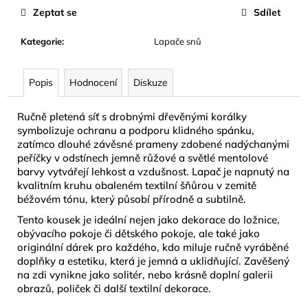
č
Zeptat se
Sdílet
u
j
Kategorie
:
Lapače snů
e
m
e
Popis
Hodnocení
Diskuze
Ručně pletená síť s drobnými dřevěnými korálky
BYLINNÝ
PORCOVANÝ
symbolizuje ochranu a podporu klidného spánku,
ČAJ
zatímco dlouhé závěsné prameny zdobené nadýchanými
LYMFODREN
peříčky v odstínech jemně růžové a světlé mentolové
30G
barvy vytvářejí lehkost a vzdušnost. Lapač je napnutý na
159
kvalitním kruhu obaleném textilní šňůrou v zemitě
Kč
béžovém tónu, který působí přírodně a subtilně.
Tento kousek je ideální nejen jako dekorace do ložnice,
obývacího pokoje či dětského pokoje, ale také jako
originální dárek pro každého, kdo miluje ručně vyráběné
doplňky a estetiku, která je jemná a uklidňující. Zavěšený
na zdi vynikne jako solitér, nebo krásně doplní galerii
obrazů, poliček či další textilní dekorace.