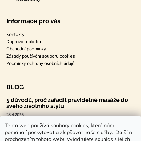
Informace pro vás
Kontakty
Doprava a platba
Obchodní podmínky
Zásady používání souborů cookies
Podmínky ochrany osobních údajů
BLOG
5 důvodů, proč zařadit pravidelné masáže do
svého životního stylu
28.4.2025
🐣 Velikonoční styl, který tě bude bavit
Tento web používá soubory cookies, které nám
pomáhají poskytovat a zlepšovat naše služby. Dalším
7.4.2025
procházením tohoto webu vyjadřujete souhlas s jejich
Sauna a saunová terapie: Cesta ke zdraví a