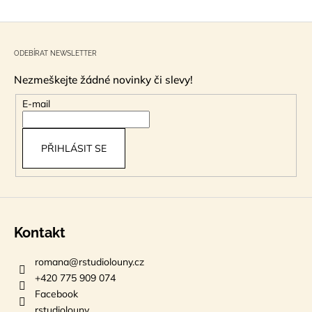
Z
á
ODEBÍRAT NEWSLETTER
p
Nezmeškejte žádné novinky či slevy!
a
t
E-mail
í
PŘIHLÁSIT SE
Kontakt
romana
@
rstudiolouny.cz
+420 775 909 074
Facebook
rstudiolouny