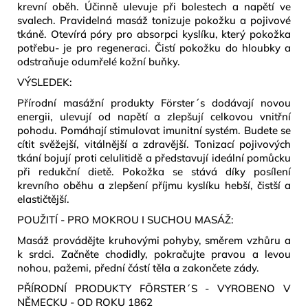
krevní oběh. Účinně ulevuje při bolestech a napětí ve
svalech. Pravidelná masáž tonizuje pokožku a pojivové
tkáně. Otevírá póry pro absorpci kyslíku, který pokožka
potřebu- je pro regeneraci. Čistí pokožku do hloubky a
odstraňuje odumřelé kožní buňky.
VÝSLEDEK:
Přírodní masážní produkty Förster´s dodávají novou
energii, ulevují od napětí a zlepšují celkovou vnitřní
pohodu. Pomáhají stimulovat imunitní systém. Budete se
cítit svěžejší, vitálnější a zdravější. Tonizací pojivových
tkání bojují proti celulitidě a představují ideální pomůcku
při redukční dietě. Pokožka se stává díky posílení
krevního oběhu a zlepšení příjmu kyslíku hebší, čistší a
elastičtější.
POUŽITÍ - PRO MOKROU I SUCHOU MASÁŽ:
Masáž provádějte kruhovými pohyby, směrem vzhůru a
k srdci. Začněte chodidly, pokračujte pravou a levou
nohou, pažemi, přední částí těla a zakončete zády.
PŘÍRODNÍ PRODUKTY FÖRSTER´S - VYROBENO V
NĚMECKU - OD ROKU 1862