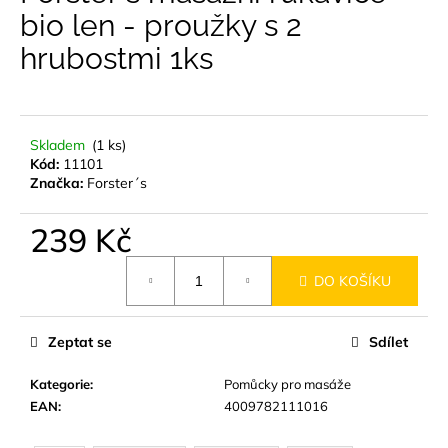
je
bio len - proužky s 2
a
0,0
z
j
hrubostmi 1ks
5
í
hvězdiček.
t
?
Skladem
(1 ks)
Kód:
11101
Značka:
Forster´s
239 Kč
HLEDAT
Měrná
DO KOŠÍKU
cena:
D
o
Zeptat se
Sdílet
p
o
Kategorie
:
Pomůcky pro masáže
r
EAN
:
4009782111016
u