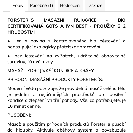
č
Popis
Podobné (1)
Hodnocení
Diskuze
u
j
FÖRSTER´S MASÁŽNÍ RUKAVICE - BIO
e
CERTIFIKOVANÁ GOTS A IVN BEST - PROUŽKY S 2
m
HRUBOSTMI
e
● len a bavlna z kontrolovaného bio pěstování a
podstupující ekologicky přátelské zpracování
MÝDLOVÁ
● bez testování na zvířatech, udržitelné obnovitelné
KYTICE
25
suroviny, férové mzdy
KVĚTŮ
MASÁŽ - ZDROJ VAŠÍ KONDICE A KRÁSY
790
Kč
PŘÍRODNÍ MASÁŽNÍ PRODUKTY FÖRSTER´S:
Moderní věda potvrzuje, že pravidelná masáž celého těla
je jedním z nejúčinnějších prostředků pro posílení
kondice a zlepšení vnitřní pohody. Vše, co potřebujete, je
10 minut denně.
PŮSOBENÍ:
Masáž s použitím přírodních produktů Förster´s působí
do hloubky. Aktivuje oběhový systém a povzbuzuje