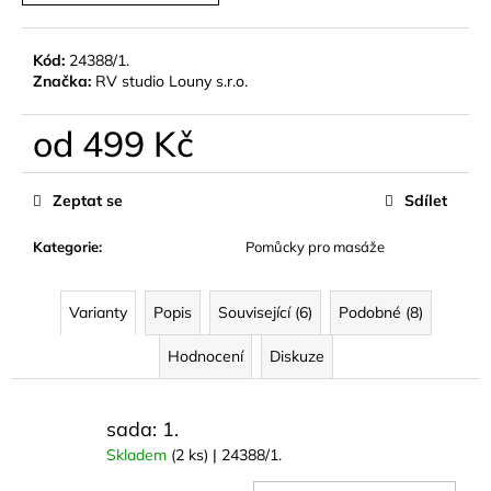
č
u
j
Kód:
24388/1.
e
Značka:
RV studio Louny s.r.o.
m
e
od
499 Kč
Měrná
MÝDLOVÁ
cena:
Zeptat se
Sdílet
KYTICE
25
KVĚTŮ
Kategorie
:
Pomůcky pro masáže
790
Kč
Varianty
Popis
Související (6)
Podobné (8)
Hodnocení
Diskuze
sada: 1.
Skladem
(2 ks)
| 24388/1.