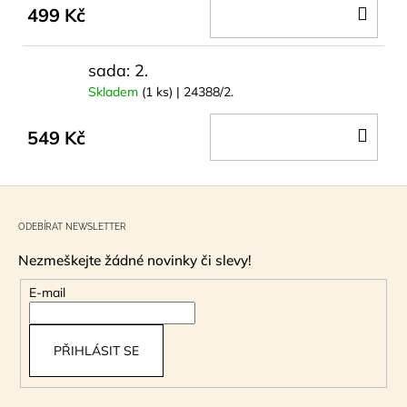
DO
499 Kč
KOŠ
sada: 2.
Skladem
(1 ks)
| 24388/2.
DO
549 Kč
KOŠ
Z
á
ODEBÍRAT NEWSLETTER
p
Nezmeškejte žádné novinky či slevy!
a
t
E-mail
í
PŘIHLÁSIT SE