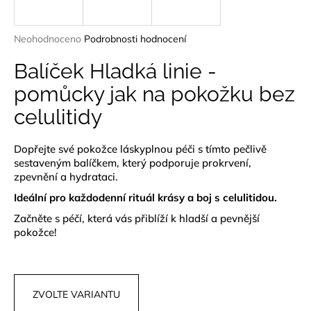
a
j
Průměrné
Neohodnoceno
Podrobnosti hodnocení
í
hodnocení
produktu
Balíček Hladká linie -
t
je
?
pomůcky jak na pokožku bez
0,0
z
celulitidy
5
hvězdiček.
Dopřejte své pokožce láskyplnou péči s tímto pečlivě
HLEDAT
sestaveným balíčkem, který podporuje prokrvení,
zpevnění a hydrataci.
Ideální pro každodenní rituál krásy a boj s celulitidou.
Začněte s péčí, která vás přiblíží k hladší a pevnější
D
pokožce!
o
p
o
r
ZVOLTE VARIANTU
u