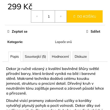
č
299 Kč
u
j
Měrná
DO KOŠÍKU
e
cena:
m
e
Zeptat se
Sdílet
Kategorie
:
Lapače snů
NÁUŠNICE
Z
MUŠLE
ABALONA
Popis
Související (5)
Hodnocení
Diskuze
NATURAL
GOLD
Dekor je ručně vázaný z kvalitní bavlněné šňůry světlé
299
přírodní barvy, která krásně vyniká na bílé i barevné
Kč
stěně. Makramé technika dodává celému kousku
jemnost, strukturu a precizní detail. Dřevěný kruh v
neutrálním tónu zajišťuje pevnost a zároveň působí lehce
a přirozeně.
Dlouhé visící prameny zakončené uzlíky a korálky
vytvářejí plynulý pohyb a pocit volnosti. Dekor díky své