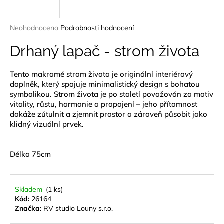
a
j
Průměrné
Neohodnoceno
Podrobnosti hodnocení
í
hodnocení
produktu
Drhaný lapač - strom života
t
je
?
0,0
Tento makramé strom života je originální interiérový
z
doplněk, který spojuje minimalistický design s bohatou
5
hvězdiček.
symbolikou. Strom života je po staletí považován za motiv
vitality, růstu, harmonie a propojení – jeho přítomnost
dokáže zútulnit a zjemnit prostor a zároveň působit jako
HLEDAT
klidný vizuální prvek.
Délka 75cm
D
o
p
Skladem
(1 ks)
o
Kód:
26164
r
Značka:
RV studio Louny s.r.o.
u