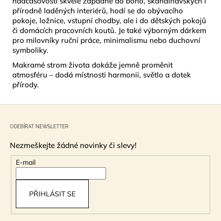
nadčasovosti skvěle zapadne do boho, skandinávských i
přírodně laděných interiérů, hodí se do obývacího
pokoje, ložnice, vstupní chodby, ale i do dětských pokojů
či domácích pracovních koutů. Je také výborným dárkem
pro milovníky ruční práce, minimalismu nebo duchovní
symboliky.
Makramé strom života dokáže jemně proměnit
atmosféru – dodá místnosti harmonii, světlo a dotek
přírody.
Z
á
ODEBÍRAT NEWSLETTER
p
Nezmeškejte žádné novinky či slevy!
a
t
E-mail
í
PŘIHLÁSIT SE