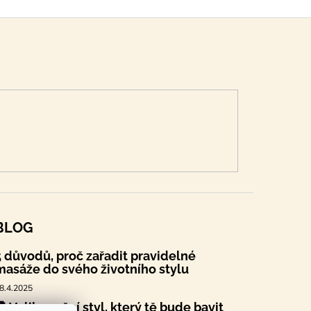
BLOG
5 důvodů, proč zařadit pravidelné
masáže do svého životního stylu
8.4.2025
🐣 Velikonoční styl, který tě bude bavit