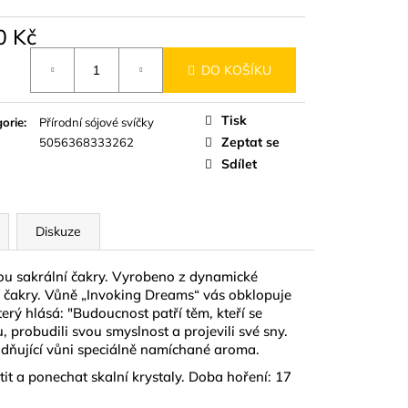
D
0 Kč
á
DO KOŠÍKU
Tisk
orie
:
Přírodní sójové svíčky
Zeptat se
5056368333262
Sdílet
Diskuze
čkou sakrální čakry. Vyrobeno z dynamické
í čakry. Vůně „Invoking Dreams“ vás obklopuje
který hlásá: "Budoucnost patří těm, kteří se
tu, probudili svou smyslnost a projevili své sny.
klidňující vůni speciálně namíchané aroma.
it a ponechat skalní krystaly. Doba hoření: 17