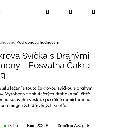
Hledat
Přihlášení
Nákupní
Kosmetika
Dekorace
Dárkové sady
košík
rné
dnoceno
Podrobnosti hodnocení
ení
tu
krová Svíčka s Drahými
meny - Posvátná Čakra
5g
ček.
e sílu léčení s touto čakrovou svíčkou s drahými
y. Vyrobeno ze skutečných drahokamů, čistě
dního sójového vosku, speciálně namíchaného
mu a magických dřevěných knotů.
UŠLE ABALONA
dem
(5 ks)
Kód:
20328
Značka:
Aw. gifts