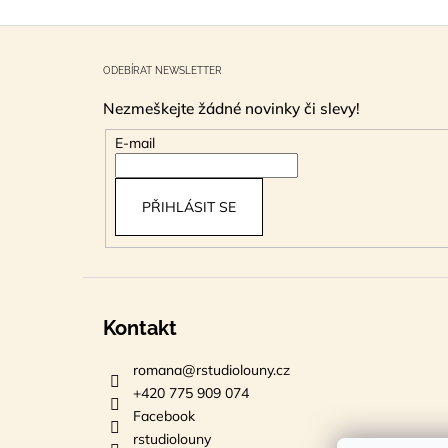
Z
á
ODEBÍRAT NEWSLETTER
p
Nezmeškejte žádné novinky či slevy!
a
t
E-mail
í
PŘIHLÁSIT SE
Kontakt
romana
@
rstudiolouny.cz
+420 775 909 074
Facebook
rstudiolouny