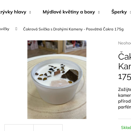
rývky hlavy
Mýdlové květiny a boxy
Šperky
svíčky
Čakrová Svíčka s Drahými Kameny - Posvátná Čakra 175g
Co potřebujete najít?
Průmě
Neoho
hodnoc
produk
Ča
HLEDAT
je
Ka
0,0
z
17
5
Doporučujeme
hvězdi
Zažijt
kamen
příro
parfé
BYLINNÝ PORCOVANÝ ČAJ
NÁUŠNICE Z M
Skla