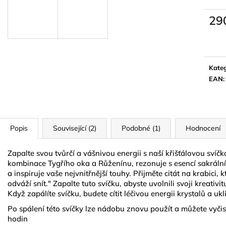
LYMFODREN 30G
NATURAL GOL
159 Kč
299 Kč
29
Měrn
cena:
Kateg
EAN
:
Popis
Související (2)
Podobné (1)
Hodnocení
Zapalte svou tvůrčí a vášnivou energii s naší křišťálovou sví
kombinace Tygřího oka a Růženínu, rezonuje s esencí sakráln
a inspiruje vaše nejvnitřnější touhy. Přijměte citát na krabici, 
odváží snít." Zapalte tuto svíčku, abyste uvolnili svoji kreativi
Když zapálíte svíčku, budete cítit léčivou energii krystalů a u
Po spálení této svíčky lze nádobu znovu použít a můžete vyčist
hodin