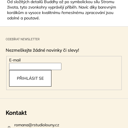
Od složitých detailů Buddhy až po symbolickou sílu Stromu
života, tyto zvonkohry vyprávějí příběh. Navíc díky barevným
korálkům a vysoce kvalitnímu řemeslnému zpracování jsou
odolné a poutavé.
Z
á
ODEBÍRAT NEWSLETTER
p
Nezmeškejte žádné novinky či slevy!
a
t
E-mail
í
PŘIHLÁSIT SE
Kontakt
romana
@
rstudiolouny.cz