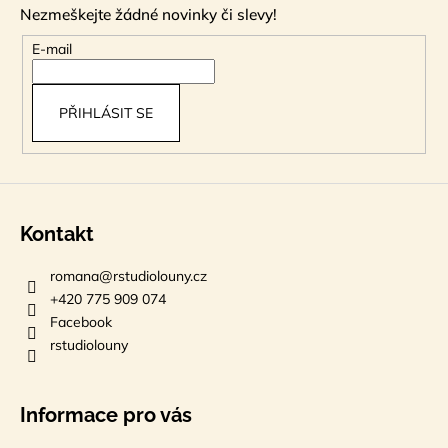
Nezmeškejte žádné novinky či slevy!
a
t
E-mail
í
PŘIHLÁSIT SE
Kontakt
romana
@
rstudiolouny.cz
+420 775 909 074
Facebook
rstudiolouny
Informace pro vás