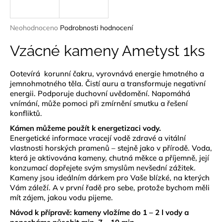
a
j
Průměrné
Neohodnoceno
Podrobnosti hodnocení
í
hodnocení
produktu
Vzácné kameny Ametyst 1ks
t
je
?
0,0
Ootevírá korunní čakru, vyrovnává energie hmotného a
z
jemnohmotného těla. Čistí auru a transformuje negativní
5
hvězdiček.
energii. Podporuje duchovní uvědomění. Napomáhá
vnímání, může pomoci při zmírnění smutku a řešení
konfliktů.
HLEDAT
Kámen můžeme použít k energetizaci vody.
Energetické informace vracejí vodě zdravé a vitální
vlastnosti horských pramenů – stejně jako v přírodě. Voda,
D
která je aktivována kameny, chutná měkce a příjemně, její
konzumací dopřejete svým smyslům nevšední zážitek.
o
Kameny jsou ideálním dárkem pro Vaše blízké, na kterých
p
Vám záleží. A v první řadě pro sebe, protože bychom měli
o
mít zájem, jakou vodu pijeme.
r
u
Návod k přípravě: kameny vložíme do 1 – 2 l vody a