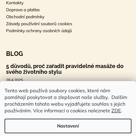
Kontakty
Doprava a platba
Obchodní podmínky
Zásady používání souborů cookies
Podmínky ochrany osobních údajů
BLOG
5 důvodů, proč zařadit pravidelné masáže do
svého životního stylu
28.4.2025
🐣 Velikonoční styl, který tě bude bavit
Tento web používá soubory cookies, které nám
pomáhají poskytovat a zlepšovat naše služby. Dalším
7.4.2025
procházením tohoto webu vyjadřujete souhlas s jejich
Sauna a saunová terapie: Cesta ke zdraví a
používáním. Více informací o cookies naleznete
ZDE
.
pohodě
14.2.2025
Nastavení