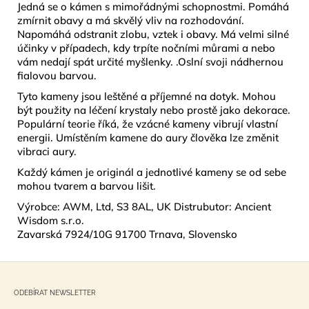
Jedná se o kámen s mimořádnými schopnostmi. Pomáhá
zmírnit obavy a má skvělý vliv na rozhodování.
Napomáhá odstranit zlobu, vztek i obavy. Má velmi silné
účinky v případech, kdy trpíte nočními můrami a nebo
vám nedají spát určité myšlenky. .Oslní svoji nádhernou
fialovou barvou.
Tyto kameny jsou leštěné a příjemné na dotyk. Mohou
být použity na léčení krystaly nebo prostě jako dekorace.
Populární teorie říká, že vzácné kameny vibrují vlastní
energii. Umístěním kamene do aury člověka lze změnit
vibraci aury.
Každý kámen je originál a jednotlivé kameny se od sebe
mohou tvarem a barvou lišit.
Výrobce: AWM, Ltd, S3 8AL, UK Distrubutor: Ancient
Wisdom s.r.o.
Zavarská 7924/10G 91700 Trnava, Slovensko
Z
á
ODEBÍRAT NEWSLETTER
p