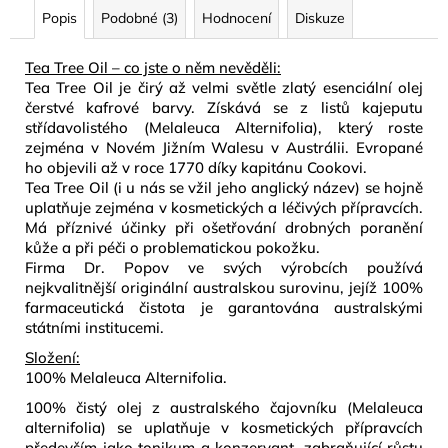
č
Popis
Podobné (3)
Hodnocení
Diskuze
u
j
Tea Tree Oil – co jste o něm nevěděli:
e
Tea Tree Oil je čirý až velmi světle zlatý esenciální olej
m
čerstvé kafrové barvy. Získává se z listů kajeputu
e
střídavolistého (Melaleuca Alternifolia), který roste
zejména v Novém Jižním Walesu v Austrálii. Evropané
ho objevili až v roce 1770 díky kapitánu Cookovi.
MÝDLO
Tea Tree Oil (i u nás se vžil jeho anglický název) se hojně
KŘIŠŤÁLOVÉ
SPIRÁLOVÉ
uplatňuje zejména v kosmetických a léčivých přípravcích.
RŮŽE
Má příznivé účinky při ošetřování drobných poranění
140G
kůže a při péči o problematickou pokožku.
89
Firma Dr. Popov ve svých výrobcích používá
Kč
nejkvalitnější originální australskou surovinu, jejíž 100%
farmaceutická čistota je garantována australskými
státními institucemi.
Složení:
100% Melaleuca Alternifolia.
100% čistý olej z australského čajovníku (Melaleuca
alternifolia) se uplatňuje v kosmetických přípravcích
především jako tonikum a konzervant, zabraňující růstu