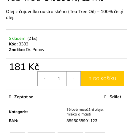
je
a
0,0
Olej z čajovníku australského (Tea Tree Oil) – 100% čistý
z
j
olej.
5
í
hvězdiček.
t
?
Skladem
(2 ks)
Kód:
3383
Značka:
Dr. Popov
181 Kč
HLEDAT
Měrná
DO KOŠÍKU
cena:
D
Zeptat se
Sdílet
o
p
Tělové masážní oleje,
Kategorie
:
o
mléka a masti
r
EAN
:
8595058901123
u