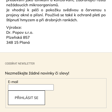
nežádoucích mikroorganismů.
Je vhodný k péči o pokožku svědivou a červenou s
projevy akné a plísní. Používá se také k ochraně pleti po
štípnutí hmyzem a při drobných rankách.
Výrobce:
Dr. Popov s.r.o.
Plzeňská 857
348 15 Planá
Z
á
ODEBÍRAT NEWSLETTER
p
Nezmeškejte žádné novinky či slevy!
a
t
E-mail
í
PŘIHLÁSIT SE