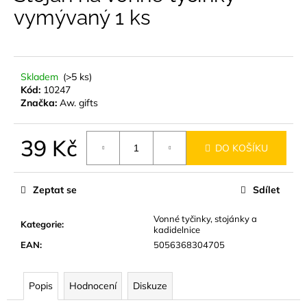
je
vymývaný 1 ks
a
0,0
z
j
5
í
hvězdiček.
t
Skladem
(>5 ks)
?
Kód:
10247
Značka:
Aw. gifts
39 Kč
DO KOŠÍKU
HLEDAT
Měrná
cena:
Zeptat se
Sdílet
D
Vonné tyčinky, stojánky a
Kategorie
:
kadidelnice
o
EAN
:
5056368304705
p
o
r
Popis
Hodnocení
Diskuze
u