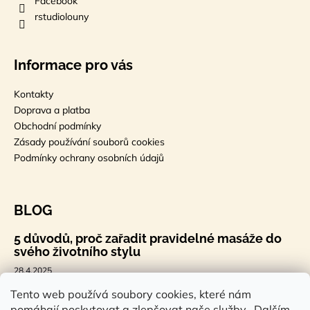
Facebook
rstudiolouny
Informace pro vás
Kontakty
Doprava a platba
Obchodní podmínky
Zásady používání souborů cookies
Podmínky ochrany osobních údajů
BLOG
5 důvodů, proč zařadit pravidelné masáže do
svého životního stylu
28.4.2025
🐣 Velikonoční styl, který tě bude bavit
Tento web používá soubory cookies, které nám
pomáhají poskytovat a zlepšovat naše služby. Dalším
7.4.2025