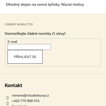
č
Dřevěný stojan na vonné tyčinky. Různé motivy.
u
j
Z
e
m
á
ODEBÍRAT NEWSLETTER
e
p
Nezmeškejte žádné novinky či slevy!
a
t
KRÉM
E-mail
DO
í
SOLÁRIA
-
DARK
PŘIHLÁSIT SE
SUNSHINE
15
ML
74
Kč
Kontakt
romana
@
rstudiolouny.cz
+420 775 909 074