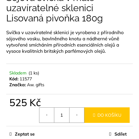
je
uzavíratelné sklenici
a
0,0
z
j
Lisovaná pivoňka 180g
5
í
hvězdiček.
t
Svíčka v uzavíratelné sklenici je vyrobena z přírodního
?
sójového vosku, bavlněného knotu a nádherné vůně
vytvořené smícháním přírodních esenciálních olejů a
vysoce kvalitních britských parfémových olejů.
HLEDAT
Skladem
(1 ks)
Kód:
11577
Značka:
Aw. gifts
D
525 Kč
o
Měrná
p
DO KOŠÍKU
cena:
o
r
u
Zeptat se
Sdílet