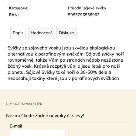
č
u
Kategorie
:
Přírodní sójové svíčky
j
EAN
:
5055796558063
e
m
Popis
Hodnocení
Diskuze
e
Svíčky ze sójového vosku jsou skvělou ekologickou
NÁUŠNICE
alternativou k parafínovým svíčkám. Sójové svíčky hoří
Z
rovnoměrně, takže Vám po stranách nádob nezůstane
MUŠLE
žádný vosk. Krásně rozptýlí vůni a jsou lepší pro naši
ABALONA
planetu. Sójové Svíčky také hoří o 30-50% déle a
NATURAL
GOLD
neobsahují toxiny které jsou v parafínových svíčkách
299
Kč
Z
á
ODEBÍRAT NEWSLETTER
p
Nezmeškejte žádné novinky či slevy!
a
t
E-mail
í