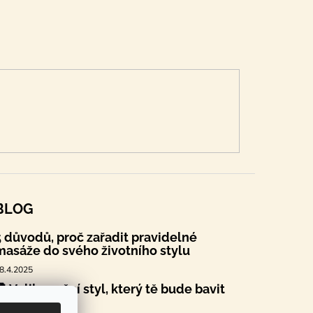
BLOG
5 důvodů, proč zařadit pravidelné
masáže do svého životního stylu
8.4.2025
🐣 Velikonoční styl, který tě bude bavit
.4.2025