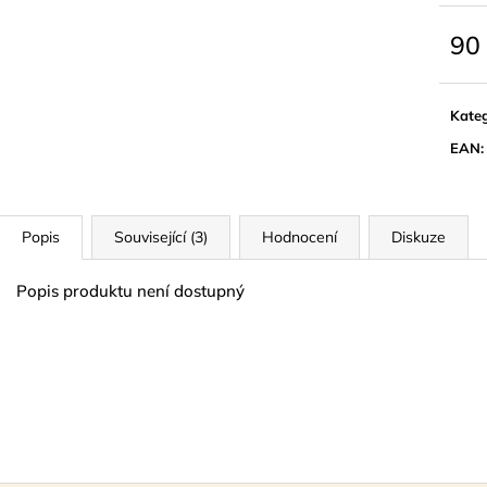
LYMFODREN 30G
NATURAL GOL
159 Kč
299 Kč
90
Měrn
cena:
Kateg
EAN
:
Popis
Související (3)
Hodnocení
Diskuze
Popis produktu není dostupný