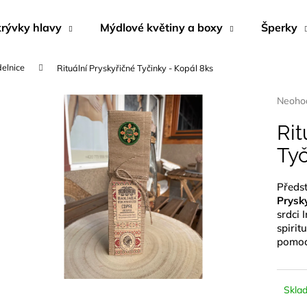
rývky hlavy
Mýdlové květiny a boxy
Šperky
delnice
Rituální Pryskyřičné Tyčinky - Kopál 8ks
Co potřebujete najít?
Průmě
Neoho
hodnoc
produk
Rit
HLEDAT
je
Tyč
0,0
z
5
Předs
Doporučujeme
hvězdi
Prysk
srdci 
spirit
pomocí
Skla
BYLINNÝ PORCOVANÝ ČAJ
NÁUŠNICE Z M