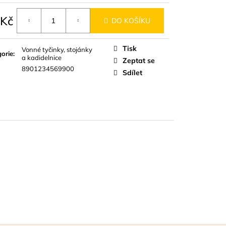
D
 Kč
DO KOŠÍKU
á
Tisk
Vonné tyčinky, stojánky
orie
:
a kadidelnice
Zeptat se
8901234569900
Sdílet