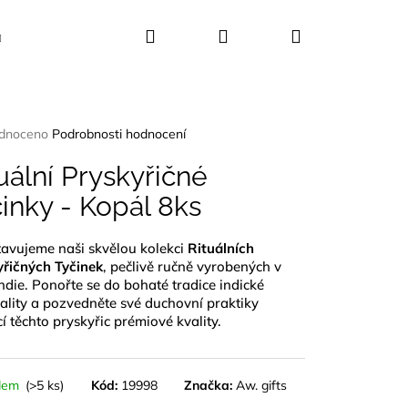
Hledat
Přihlášení
Nákupní
Kosmetika
Dekorace
Dárkové sady
košík
rné
dnoceno
Podrobnosti hodnocení
ení
tu
uální Pryskyřičné
inky - Kopál 8ks
tavujeme naši skvělou kolekci
Rituálních
ček.
yřičných Tyčinek
, pečlivě ručně vyrobených v
Indie. Ponořte se do bohaté tradice indické
uality a pozvedněte své duchovní praktiky
 těchto pryskyřic prémiové kvality.
dem
(>5 ks)
Kód:
19998
Značka:
Aw. gifts
UŠLE ABALONA