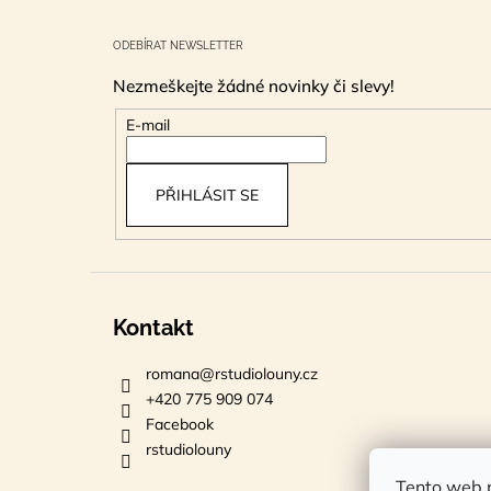
Z
á
ODEBÍRAT NEWSLETTER
p
Nezmeškejte žádné novinky či slevy!
a
t
E-mail
í
PŘIHLÁSIT SE
Kontakt
romana
@
rstudiolouny.cz
+420 775 909 074
Facebook
rstudiolouny
Tento web p