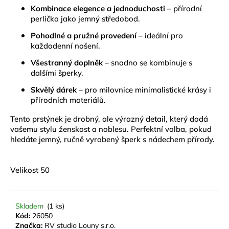
č
Kombinace elegence a jednoduchosti
– přírodní
u
perlička jako jemný středobod.
j
e
Pohodlné a pružné provedení
– ideální pro
každodenní nošení.
m
e
Všestranný doplněk
– snadno se kombinuje s
dalšími šperky.
BYLINNÝ
Skvělý dárek
– pro milovnice minimalistické krásy i
PORCOVANÝ
přírodních materiálů.
ČAJ
LYMFODREN
Tento prstýnek je drobný, ale výrazný detail, který dodá
30G
vašemu stylu ženskost a noblesu. Perfektní volba, pokud
159
hledáte jemný, ručně vyrobený šperk s nádechem přírody.
Kč
Velikost 50
Skladem
(1 ks)
Kód:
26050
Značka:
RV studio Louny s.r.o.