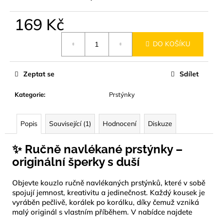
169 Kč
Měrná
DO KOŠÍKU
cena:
Zeptat se
Sdílet
Kategorie
:
Prstýnky
Popis
Související (1)
Hodnocení
Diskuze
✨ Ručně navlékané prstýnky –
originální šperky s duší
Objevte kouzlo ručně navlékaných prstýnků, které v sobě
spojují jemnost, kreativitu a jedinečnost. Každý kousek je
vyráběn pečlivě, korálek po korálku, díky čemuž vzniká
malý originál s vlastním příběhem. V nabídce najdete