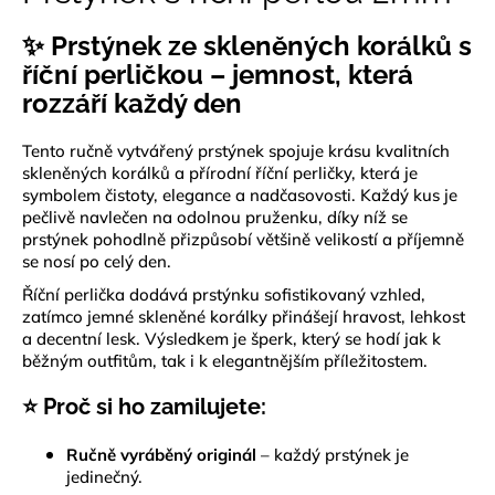
je
a
0,0
✨ Prstýnek ze skleněných korálků s
z
j
5
říční perličkou – jemnost, která
í
hvězdiček.
rozzáří každý den
t
?
Tento ručně vytvářený prstýnek spojuje krásu kvalitních
skleněných korálků a přírodní říční perličky, která je
symbolem čistoty, elegance a nadčasovosti. Každý kus je
pečlivě navlečen na odolnou pruženku, díky níž se
prstýnek pohodlně přizpůsobí většině velikostí a příjemně
HLEDAT
se nosí po celý den.
Říční perlička dodává prstýnku sofistikovaný vzhled,
zatímco jemné skleněné korálky přinášejí hravost, lehkost
a decentní lesk. Výsledkem je šperk, který se hodí jak k
D
běžným outfitům, tak i k elegantnějším příležitostem.
o
p
⭐ Proč si ho zamilujete:
o
r
Ručně vyráběný originál
– každý prstýnek je
u
jedinečný.