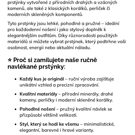
prstýnky vytvořené z přírodních drahých a vzácných
kamenů, ale také z klasických korálků, perliček či
moderních skleněných komponentů.
Tyto prstýnky jsou lehké, pohodlné a pružné – ideální
pro každodenní nošení i jako stylový doplněk k
elegantnějším outfitům. Díky různorodosti použitých
materiálů si můžete vybrat prstýnek, který podtrhne vaši
osobnost, energii nebo aktuální náladu.
⭐ Proč si zamilujete naše ručně
navlékané prstýnky:
Každý kus je originál
– ruční výroba zajišťuje
unikátní vzhled a precizní zpracování.
Kvalitní materiály
– přírodní minerály, drahé
kameny, perličky i moderní skleněné korálky.
Pohodlné nošení
– pružný kvalitní návlek se
přizpůsobí většině velikostí.
Styl, který se hodí ke všemu
– minimalistické,
elegantní, barevné i hravé varianty.