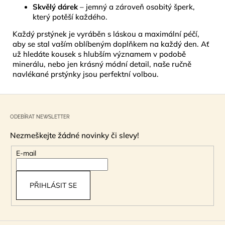
Skvělý dárek
– jemný a zároveň osobitý šperk,
který potěší každého.
Každý prstýnek je vyráběn s láskou a maximální péčí,
aby se stal vaším oblíbeným doplňkem na každý den. Ať
už hledáte kousek s hlubším významem v podobě
minerálu, nebo jen krásný módní detail, naše ručně
navlékané prstýnky jsou perfektní volbou.
Z
á
ODEBÍRAT NEWSLETTER
p
Nezmeškejte žádné novinky či slevy!
a
t
E-mail
í
PŘIHLÁSIT SE