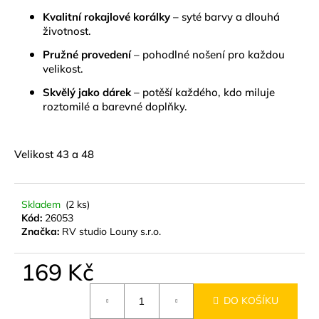
č
Kvalitní rokajlové korálky
– syté barvy a dlouhá
u
životnost.
j
e
Pružné provedení
– pohodlné nošení pro každou
m
velikost.
e
Skvělý jako dárek
– potěší každého, kdo miluje
roztomilé a barevné doplňky.
NÁUŠNICE
Z
MUŠLE
Velikost 43 a 48
ABALONA
NATURAL
GOLD
299
Skladem
(2 ks)
Kč
Kód:
26053
Značka:
RV studio Louny s.r.o.
169 Kč
Měrná
DO KOŠÍKU
cena: