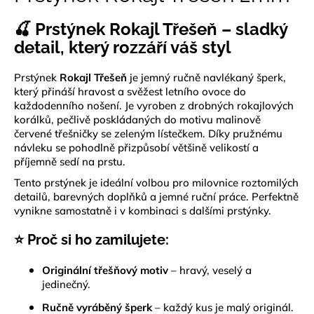
je
a
0,0
🍒 Prstýnek
Rokajl Třešeň
– sladký
z
j
5
detail, který rozzáří váš styl
í
hvězdiček.
t
Prstýnek
Rokajl Třešeň
je jemný ručně navlékaný šperk,
?
který přináší hravost a svěžest letního ovoce do
každodenního nošení. Je vyroben z drobných rokajlových
korálků, pečlivě poskládaných do motivu malinově
červené třešničky se zeleným lístečkem. Díky pružnému
návleku se pohodlně přizpůsobí většině velikostí a
příjemně sedí na prstu.
HLEDAT
Tento prstýnek je ideální volbou pro milovnice roztomilých
detailů, barevných doplňků a jemné ruční práce. Perfektně
vynikne samostatně i v kombinaci s dalšími prstýnky.
D
⭐ Proč si ho zamilujete:
o
p
o
Originální třešňový motiv
– hravý, veselý a
jedinečný.
r
u
Ručně vyráběný šperk
– každý kus je malý originál.