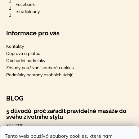
Facebook
rstudiolouny
Informace pro vás
Kontakty
Doprava a platba
Obchodní podmínky
Zásady používání souborů cookies
Podmínky ochrany osobních údajů
BLOG
5 důvodů, proč zařadit pravidelné masáže do
svého životního stylu
28.4.2025
🐣 Velikonoční styl, který tě bude bavit
Tento web používá soubory cookies, které nám