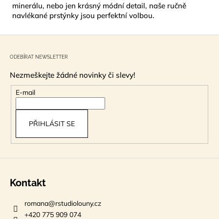
minerálu, nebo jen krásný módní detail, naše ručně
navlékané prstýnky jsou perfektní volbou.
Z
á
ODEBÍRAT NEWSLETTER
p
Nezmeškejte žádné novinky či slevy!
a
t
E-mail
í
PŘIHLÁSIT SE
Kontakt
romana
@
rstudiolouny.cz
+420 775 909 074