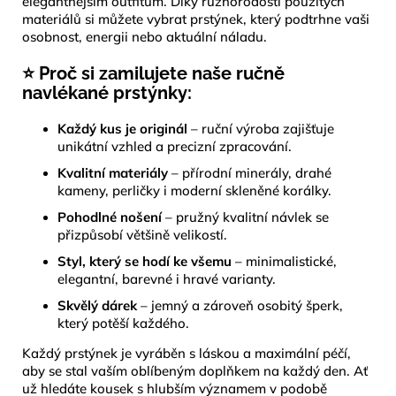
elegantnějším outfitům. Díky různorodosti použitých
materiálů si můžete vybrat prstýnek, který podtrhne vaši
osobnost, energii nebo aktuální náladu.
⭐ Proč si zamilujete naše ručně
navlékané prstýnky:
Každý kus je originál
– ruční výroba zajišťuje
unikátní vzhled a precizní zpracování.
Kvalitní materiály
– přírodní minerály, drahé
kameny, perličky i moderní skleněné korálky.
Pohodlné nošení
– pružný kvalitní návlek se
přizpůsobí většině velikostí.
Styl, který se hodí ke všemu
– minimalistické,
elegantní, barevné i hravé varianty.
Skvělý dárek
– jemný a zároveň osobitý šperk,
který potěší každého.
Každý prstýnek je vyráběn s láskou a maximální péčí,
aby se stal vaším oblíbeným doplňkem na každý den. Ať
už hledáte kousek s hlubším významem v podobě