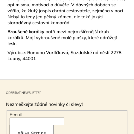
optimismu, motivaci a důvěře.
V dávných dobách se
věřilo, že žlutý jaspis chrání cestovatele, zejména v noci.
Nebyl to tedy jen pěkný kámen, ale také jakýsi
starodávný cestovní kamarád!
Broušené korálky
patří mezi nejrozšířenější druh
korálků. Mají vybroušené malé plošky, které odrážejí
lesk.
Výrobce: Romana Vorlíčková, Suzdalské náměstí 2278,
Louny, 44001
Z
á
ODEBÍRAT NEWSLETTER
p
Nezmeškejte žádné novinky či slevy!
a
t
E-mail
í
PŘIHLÁSIT SE