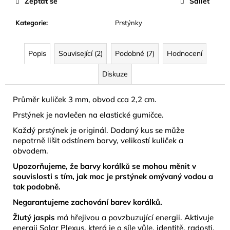
č
Zeptat se
Sdílet
u
Kategorie
:
Prstýnky
j
e
m
Popis
Související (2)
Podobné (7)
Hodnocení
e
Diskuze
KRÉM
DO
Průměr kuliček 3 mm, obvod cca 2,2 cm.
SOLÁRIA
-
Prstýnek je navlečen na elastické gumičce.
DARK
Každý prstýnek je originál. Dodaný kus se může
SUNSHINE
nepatrně lišit odstínem barvy, velikostí kuliček a
15
ML
obvodem.
74
Upozorňujeme, že barvy korálků se mohou měnit v
Kč
souvislosti s tím, jak moc je prstýnek omývaný vodou a
tak podobně.
Negarantujeme zachování barev korálků.
Žlutý jaspis
má hřejivou a povzbuzující energii. Aktivuje
energii Solar Plexus, která je o síle vůle, identitě, radosti,