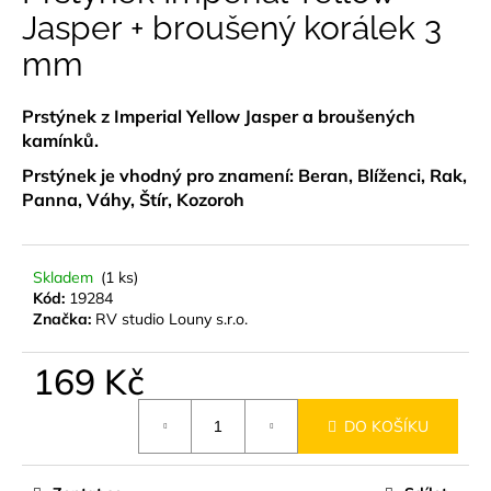
je
Jasper + broušený korálek 3
a
0,0
z
j
mm
5
í
hvězdiček.
t
Prstýnek z Imperial Yellow Jasper a broušených
?
kamínků.
Prstýnek je vhodný pro znamení: Beran, Blíženci, Rak,
Panna, Váhy, Štír, Kozoroh
HLEDAT
Skladem
(1 ks)
Kód:
19284
Značka:
RV studio Louny s.r.o.
D
169 Kč
o
p
Měrná
o
DO KOŠÍKU
cena:
r
u