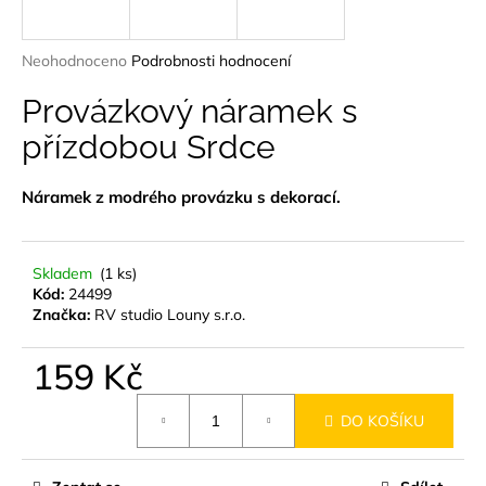
a
j
Průměrné
Neohodnoceno
Podrobnosti hodnocení
í
hodnocení
produktu
Provázkový náramek s
t
je
?
přízdobou Srdce
0,0
z
5
Náramek z modrého provázku s dekorací.
hvězdiček.
HLEDAT
Skladem
(1 ks)
Kód:
24499
Značka:
RV studio Louny s.r.o.
D
159 Kč
o
p
Měrná
o
DO KOŠÍKU
cena:
r
u