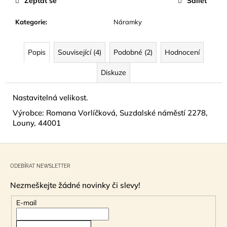
Zeptat se
Sdílet
č
u
Kategorie
:
Náramky
j
e
m
Popis
Související (4)
Podobné (2)
Hodnocení
e
Diskuze
NÁUŠNICE
Z
Nastavitelná velikost.
MUŠLE
Výrobce: Romana Vorlíčková, Suzdalské náměstí 2278,
ABALONA
NATURAL
Louny, 44001
GOLD
299
Z
Kč
á
ODEBÍRAT NEWSLETTER
p
Nezmeškejte žádné novinky či slevy!
a
t
E-mail
í