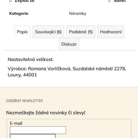
Zeptat se
Sdílet
č
u
Kategorie
:
Náramky
j
e
m
Popis
Související (6)
Podobné (5)
Hodnocení
e
Diskuze
KRÉM
DO
Nastavitelná velikost.
SOLÁRIA
Výrobce: Romana Vorlíčková, Suzdalské náměstí 2278,
-
DARK
Louny, 44001
SUNSHINE
15
Z
ML
á
74
ODEBÍRAT NEWSLETTER
Kč
p
Nezmeškejte žádné novinky či slevy!
a
t
E-mail
í