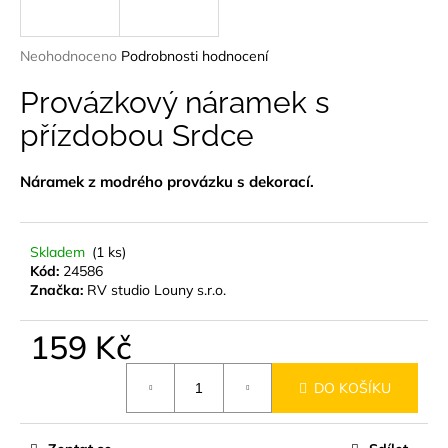
a
j
Průměrné
Neohodnoceno
Podrobnosti hodnocení
í
hodnocení
produktu
Provázkový náramek s
t
je
?
přízdobou Srdce
0,0
z
5
Náramek z modrého provázku s dekorací.
hvězdiček.
HLEDAT
Skladem
(1 ks)
Kód:
24586
Značka:
RV studio Louny s.r.o.
D
159 Kč
o
p
Měrná
o
DO KOŠÍKU
cena:
r
u