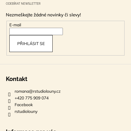
á
ODEBÍRAT NEWSLETTER
p
Nezmeškejte žádné novinky či slevy!
a
t
E-mail
í
PŘIHLÁSIT SE
Kontakt
romana
@
rstudiolouny.cz
+420 775 909 074
Facebook
rstudiolouny