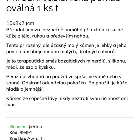
je
oválná 1 ks t
a
0,0
z
j
5
í
10x8x2 (cm
hvězdiček.
Přírodní pemza bezpečně pomáhá při exfoliaci suché
t
kůže z těla, rukou a především nohou.
?
Tento přirozený, ale úžasný malý kámen je lehký a jeho
povrch obsahuje mnoho malých, drobných otvorů.
Je to terapeutická směs bazaltických minerálů, silikonu,
mědi, železa a kyslíku.
HLEDAT
Pemza je vhodná na použití ve sprše, ve vaně nebo v
sauně. Odstraní odumřelou pokožku. Po použití je kůže
hladší a jemnější.
Kámen ze sopečné lávy nikdy neztratí svou účinnost ani
D
tvar.
o
p
o
Skladem
(>5 ks)
r
Kód:
99491
u
Značka:
Aw. gifts