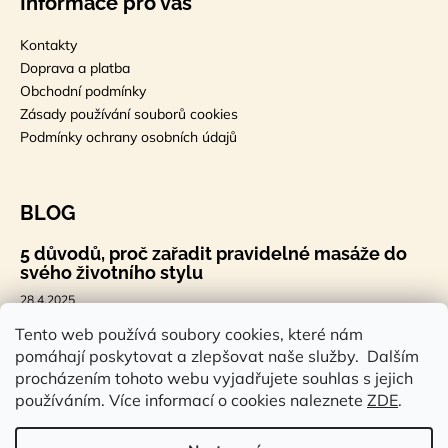
Informace pro vás
Kontakty
Doprava a platba
Obchodní podmínky
Zásady používání souborů cookies
Podmínky ochrany osobních údajů
BLOG
5 důvodů, proč zařadit pravidelné masáže do
svého životního stylu
28.4.2025
🐣 Velikonoční styl, který tě bude bavit
Tento web používá soubory cookies, které nám
pomáhají poskytovat a zlepšovat naše služby. Dalším
7.4.2025
procházením tohoto webu vyjadřujete souhlas s jejich
Sauna a saunová terapie: Cesta ke zdraví a
používáním. Více informací o cookies naleznete
ZDE
.
pohodě
14.2.2025