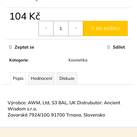
č
u
104 Kč
j
e
Měrná
m
DO KOŠÍKU
cena:
e
Zeptat se
Sdílet
MÝDLO
KŘIŠŤÁLOVÉ
Kategorie
:
Kosmetika
SPIRÁLOVÉ
RŮŽE
140G
Popis
Hodnocení
Diskuze
89
Kč
Výrobce: AWM, Ltd, S3 8AL, UK Distrubutor: Ancient
Wisdom s.r.o.
Zavarská 7924/10G 91700 Trnava, Slovensko
Z