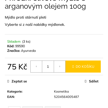
je
arganovým olejem 100g
a
0,0
z
j
5
Mýdlo proti stárnutí pleti
í
hvězdiček.
t
Vyberte si z naší
nabídky mýdlenek
.
?
Skladem
(3 ks)
Kód:
99590
Značka:
Ayurveda
HLEDAT
75 Kč
DO KOŠÍKU
Měrná
D
cena:
Zeptat se
Sdílet
o
p
Kategorie
:
Kosmetika
o
EAN
:
5204564005487
r
u