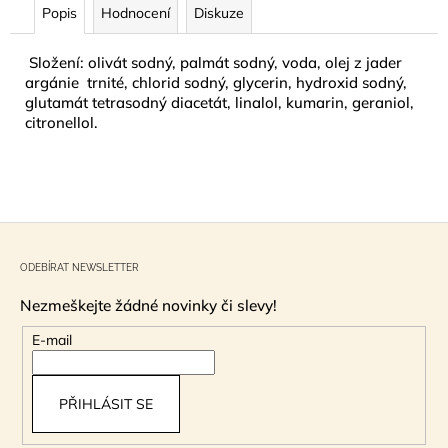
č
Popis
Hodnocení
Diskuze
u
j
Složení: olivát sodný, palmát sodný, voda, olej z jader
e
argánie trnité, chlorid sodný, glycerin, hydroxid sodný,
m
glutamát tetrasodný diacetát, linalol, kumarin, geraniol,
e
citronellol.
NÁUŠNICE
Z
MUŠLE
ABALONA
Z
NATURAL
á
GOLD
ODEBÍRAT NEWSLETTER
p
299
Kč
Nezmeškejte žádné novinky či slevy!
a
t
E-mail
í
PŘIHLÁSIT SE