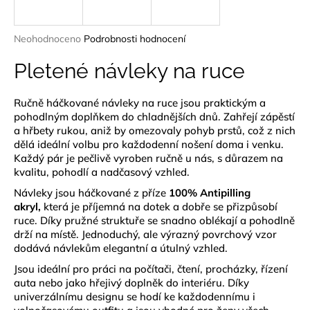
a
j
Průměrné
Neohodnoceno
Podrobnosti hodnocení
í
hodnocení
produktu
Pletené návleky na ruce
t
je
?
0,0
Ručně háčkované návleky na ruce jsou praktickým a
z
pohodlným doplňkem do chladnějších dnů. Zahřejí zápěstí
5
hvězdiček.
a hřbety rukou, aniž by omezovaly pohyb prstů, což z nich
dělá ideální volbu pro každodenní nošení doma i venku.
Každý pár je pečlivě vyroben ručně u nás, s důrazem na
HLEDAT
kvalitu, pohodlí a nadčasový vzhled.
Návleky jsou háčkované z příze
100% Antipilling
akryl,
která je příjemná na dotek a dobře se přizpůsobí
D
ruce. Díky pružné struktuře se snadno oblékají a pohodlně
drží na místě. Jednoduchý, ale výrazný povrchový vzor
o
dodává návlekům elegantní a útulný vzhled.
p
o
Jsou ideální pro práci na počítači, čtení, procházky, řízení
r
auta nebo jako hřejivý doplněk do interiéru. Díky
u
univerzálnímu designu se hodí ke každodennímu i