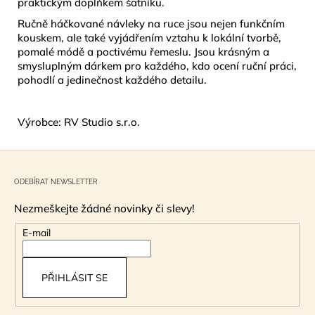
praktickým doplňkem šatníku.
Ručně háčkované návleky na ruce jsou nejen funkčním
kouskem, ale také vyjádřením vztahu k lokální tvorbě,
pomalé módě a poctivému řemeslu. Jsou krásným a
smysluplným dárkem pro každého, kdo ocení ruční práci,
pohodlí a jedinečnost každého detailu.
Výrobce: RV Studio s.r.o.
Z
á
ODEBÍRAT NEWSLETTER
p
Nezmeškejte žádné novinky či slevy!
a
t
E-mail
í
PŘIHLÁSIT SE