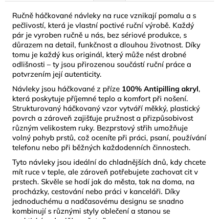
Ručně háčkované návleky na ruce vznikají pomalu a s
pečlivostí, která je vlastní poctivé ruční výrobě. Každý
pár je vyroben ručně u nás, bez sériové produkce, s
důrazem na detail, funkčnost a dlouhou životnost. Díky
tomu je každý kus originál, který může nést drobné
odlišnosti – ty jsou přirozenou součástí ruční práce a
potvrzením její autenticity.
Návleky jsou háčkované z příze
100% Antipilling akryl
,
která poskytuje příjemné teplo a komfort při nošení.
Strukturovaný háčkovaný vzor vytváří měkký, plastický
povrch a zároveň zajišťuje pružnost a přizpůsobivost
různým velikostem ruky. Bezprstový střih umožňuje
volný pohyb prstů, což oceníte při práci, psaní, používání
telefonu nebo při běžných každodenních činnostech.
Tyto návleky jsou ideální do chladnějších dnů, kdy chcete
mít ruce v teple, ale zároveň potřebujete zachovat cit v
prstech. Skvěle se hodí jak do města, tak na doma, na
procházky, cestování nebo práci v kanceláři. Díky
jednoduchému a nadčasovému designu se snadno
kombinují s různými styly oblečení a stanou se