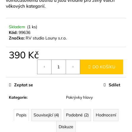
volnočasovému outfitu a jsou vhodné pro ženy všech
č
věkových kategorií.
u
j
e
m
Skladem
(1 ks)
Kód:
99636
e
Značka:
RV studio Louny s.r.o.
NÁUŠNICE
390 Kč
Z
MUŠLE
Měrná
ABALONA
DO KOŠÍKU
cena:
NATURAL
GOLD
299
Zeptat se
Sdílet
Kč
Kategorie
:
Pokrývky hlavy
Popis
Související (4)
Podobné (2)
Hodnocení
Diskuze