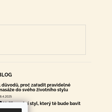
BLOG
5 důvodů, proč zařadit pravidelné
masáže do svého životního stylu
8.4.2025
🐣 Velikonoční styl, který tě bude bavit
.4.2025