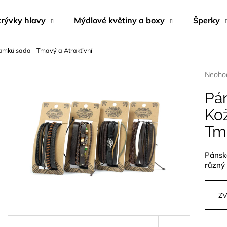
rývky hlavy
Mýdlové květiny a boxy
Šperky
mků sada - Tmavý a Atraktivní
Co potřebujete najít?
Průmě
Neoho
hodnoc
produk
Pá
HLEDAT
je
Ko
0,0
z
Tma
5
Doporučujeme
hvězdi
Pánsk
různý 
ZV
BYLINNÝ PORCOVANÝ ČAJ
NÁUŠNICE Z M