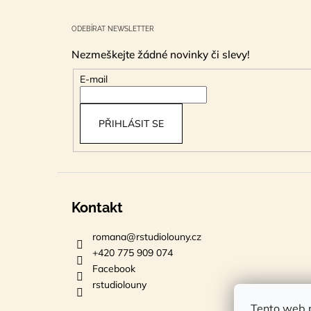
Z
á
ODEBÍRAT NEWSLETTER
p
Nezmeškejte žádné novinky či slevy!
a
t
E-mail
í
PŘIHLÁSIT SE
Kontakt
romana
@
rstudiolouny.cz
+420 775 909 074
Facebook
rstudiolouny
Tento web p