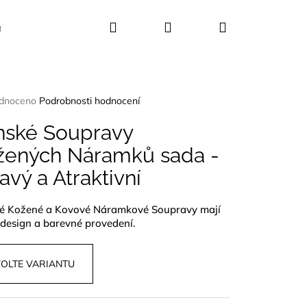
Hledat
Přihlášení
Nákupní
Kosmetika
Dekorace
Dárkové sady
košík
rné
dnoceno
Podrobnosti hodnocení
ení
tu
nské Soupravy
žených Náramků sada -
vý a Atraktivní
ček.
é Kožené a Kovové Náramkové Soupravy mají
design a barevné provedení.
OLTE VARIANTU
UŠLE ABALONA