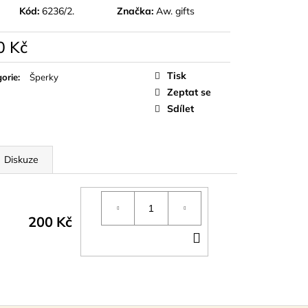
D
Kód:
6236/2.
Značka:
Aw. gifts
0 Kč
á
Tisk
orie
:
Šperky
Zeptat se
Sdílet
Diskuze
200 Kč
DO
KOŠÍKU