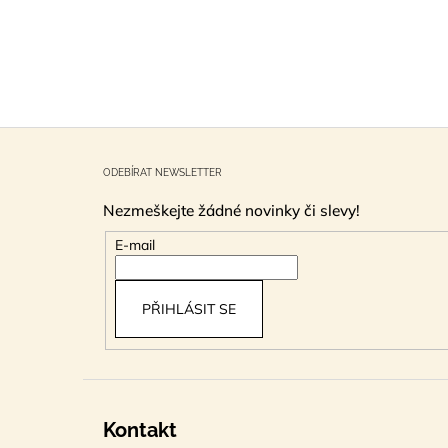
Z
á
ODEBÍRAT NEWSLETTER
p
Nezmeškejte žádné novinky či slevy!
a
t
E-mail
í
PŘIHLÁSIT SE
Kontakt