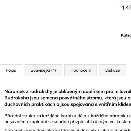
LYMFODREN 30G
NATURAL GOL
14
159 Kč
299 Kč
Měrn
cena:
Kateg
Popis
Související (4)
Hodnocení
Diskuze
Náramek z rudrakshy je oblíbeným doplňkem pro milovníky
Rudraksha jsou semena posvátného stromu, která jsou po 
duchovních praktikách a jsou spojována s vnitřním klide
Přírodní struktura každého korálku dělá z každého náramku o
posuvnému zapínání se snadno přizpůsobí různým velikostem z
Náramek je vhodný jako každodenní doplněk i jako symbolick