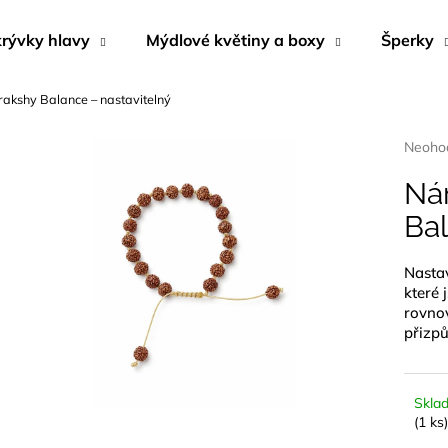
rývky hlavy
Mýdlové květiny a boxy
Šperky
akshy Balance – nastavitelný
Co potřebujete najít?
Průmě
Neoho
hodnoc
produk
Ná
HLEDAT
je
Bal
0,0
z
5
Nastav
Doporučujeme
hvězdi
které 
rovno
přizpů
Skla
(1 ks)
BYLINNÝ PORCOVANÝ ČAJ
NÁUŠNICE Z M