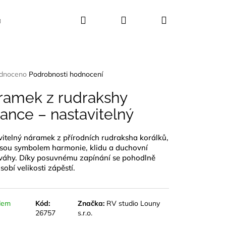
Hledat
Přihlášení
Nákupní
Kosmetika
Dekorace
Dárkové sady
košík
rné
dnoceno
Podrobnosti hodnocení
ení
tu
ramek z rudrakshy
ance – nastavitelný
itelný náramek z přírodních rudraksha korálků,
ček.
jsou symbolem harmonie, klidu a duchovní
váhy. Díky posuvnému zapínání se pohodlně
sobí velikosti zápěstí.
dem
Kód:
Značka:
RV studio Louny
26757
s.r.o.
UŠLE ABALONA