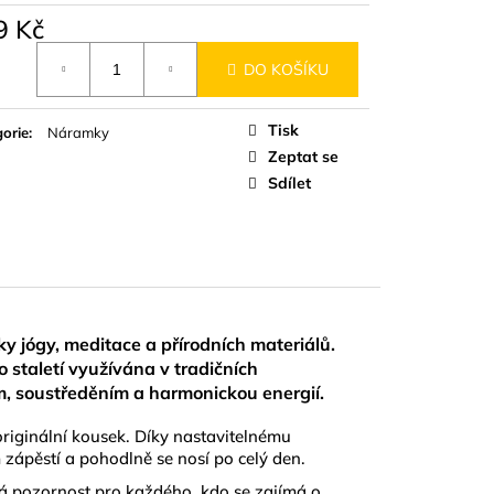
D
9 Kč
á
DO KOŠÍKU
Tisk
orie
:
Náramky
Zeptat se
Sdílet
 jógy, meditace a přírodních materiálů.
staletí využívána v tradičních
m, soustředěním a harmonickou energií.
riginální kousek. Díky nastavitelnému
ápěstí a pohodlně se nosí po celý den.
á
pozornost pro každého, kdo se zajímá o