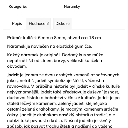
č
Kategorie
:
Náramky
u
j
e
Popis
Hodnocení
Diskuze
m
e
Průměr kuliček 6 mm a 8 mm, obvod cca 18 cm
Náramek je navlečen na elastické gumičce.
KRÉM
DO
Každý náramek je originál. Dodaný kus se může
SOLÁRIA
nepatrně lišit odstínem barvy, velikostí kuliček a
-
obvodem.
DARK
SUNSHINE
Jadeit
je jedním ze dvou
drahých kamenů
označovaných
15
jako „
nefrit
“. Jadeit symbolizuje štěstí, věčnost a
ML
rovnováhu. V průběhu historie byl jadeit v čínské kultuře
74
nejvýznamnější. Jadeit také představuje duševní jasnost,
Kč
duchovní čistotu a bohatství v čínské kultuře. Jadeit je po
staletí léčivým kamenem. Zelený jadeit, stejně jako
ostatní zelené drahokamy, je mocným kamenem srdeční
čakry. Jadeit je drahokam nasáklý historií a tradicí, ale
nabízí také pevnost a krásu. Nošení jadeitu je skvělý
způsob, jak pozvat trochu štěstí a nadšení do vašeho