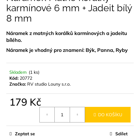
je
karmínové 6 mm + Jadeit bílý
a
0,0
z
j
8 mm
5
í
hvězdiček.
t
Náramek z matných korálků karmínových a jadeitu
?
bílého.
Náramek je vhodný pro znamení: Býk, Panna, Ryby
Skladem
(1 ks)
HLEDAT
Kód:
20772
Značka:
RV studio Louny s.r.o.
179 Kč
D
o
Měrná
p
DO KOŠÍKU
cena:
o
r
u
Zeptat se
Sdílet