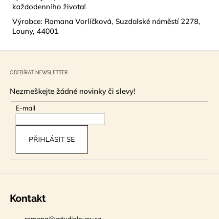
každodenního života!
Výrobce: Romana Vorlíčková, Suzdalské náměstí 2278,
Louny, 44001
Z
á
ODEBÍRAT NEWSLETTER
p
Nezmeškejte žádné novinky či slevy!
a
t
E-mail
í
PŘIHLÁSIT SE
Kontakt
romana
@
rstudiolouny.cz