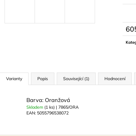
NATURAL GOLD
790 Kč
299 Kč
60
Měrn
cena:
Kateg
Varianty
Popis
Související (1)
Hodnocení
Barva: Oranžová
Skladem
(1 ks)
| 7865/ORA
EAN:
5055796538072