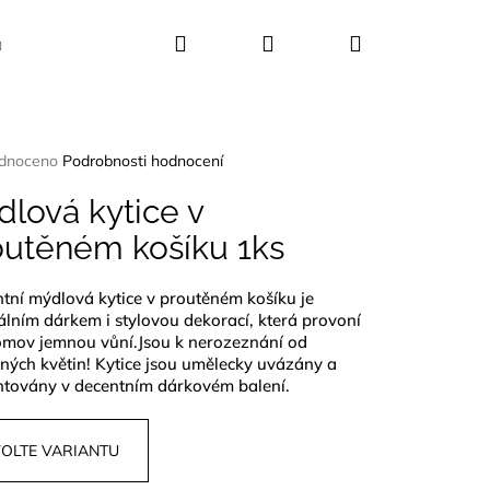
Hledat
Přihlášení
Nákupní
Kosmetika
Dekorace
Dárkové sady
košík
rné
dnoceno
Podrobnosti hodnocení
ení
tu
lová kytice v
outěném košíku 1ks
tní mýdlová kytice v proutěném košíku je
ček.
álním dárkem i stylovou dekorací, která provoní
omov jemnou vůní.Jsou k nerozeznání od
ných květin! Kytice jsou umělecky uvázány a
ntovány v decentním dárkovém balení.
OLTE VARIANTU
CE 25 KVĚTŮ