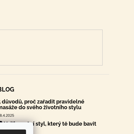
BLOG
5 důvodů, proč zařadit pravidelné
masáže do svého životního stylu
8.4.2025
🐣 Velikonoční styl, který tě bude bavit
.4.2025