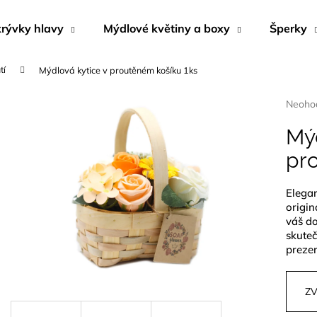
rývky hlavy
Mýdlové květiny a boxy
Šperky
tí
Mýdlová kytice v proutěném košíku 1ks
Co potřebujete najít?
Průmě
Neoho
hodnoc
produk
Mýd
HLEDAT
je
pr
0,0
z
5
Elegan
Doporučujeme
hvězdi
origin
váš d
skuteč
preze
ZV
NÁUŠNICE Z MUŠLE ABALONA
MÝDLOVÁ KYTI