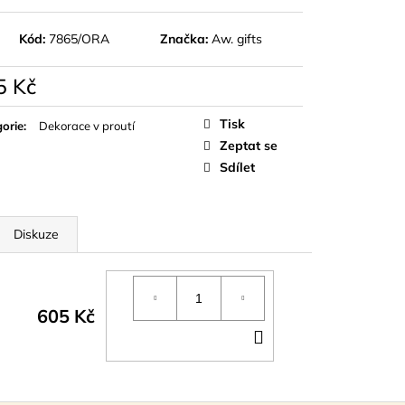
Kód:
7865/ORA
Značka:
Aw. gifts
5 Kč
á
Tisk
orie
:
Dekorace v proutí
Zeptat se
Sdílet
Diskuze
605 Kč
DO
KOŠÍKU