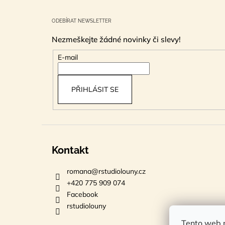
Z
á
ODEBÍRAT NEWSLETTER
p
Nezmeškejte žádné novinky či slevy!
a
t
E-mail
í
PŘIHLÁSIT SE
Kontakt
romana
@
rstudiolouny.cz
+420 775 909 074
Facebook
rstudiolouny
Tento web p