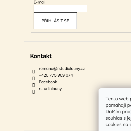
t
E-mail
í
PŘIHLÁSIT SE
Kontakt
romana
@
rstudiolouny.cz
+420 775 909 074
Facebook
rstudiolouny
Tento web p
pomáhají po
Dalším pro
souhlas s j
cookies na