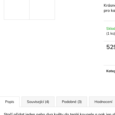
15 ML
NATURAL GOL
Krásn
74 Kč
299 Kč
pro ka
Skla
(1 ks)
52
Měrn
cena:
Kateg
Popis
Související (4)
Podobné (3)
Hodnocení
Stačí přidat jeden nebo dva květy do teplé koupele a pak jen sl