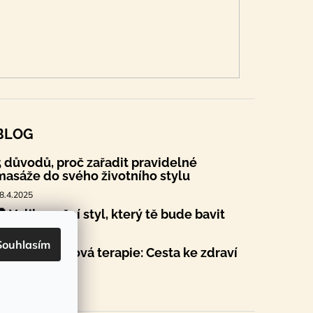
BLOG
5 důvodů, proč zařadit pravidelné
masáže do svého životního stylu
8.4.2025
🐣 Velikonoční styl, který tě bude bavit
.4.2025
Souhlasím
Sauna a saunová terapie: Cesta ke zdraví
a pohodě
4.2.2025