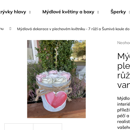
rývky hlavy
Mýdlové květiny a boxy
Šperky
hu
Mýdlová dekorace v plechovém květníku - 7 růží a Šumivá koule do
Co potřebujete najít?
Průmě
Neoho
hodnoc
produk
Mý
HLEDAT
je
pl
0,0
z
růž
5
Doporučujeme
hvězdi
van
Mýdlo
interi
přílež
péčí a
realis
KRÉM DO SOLÁRIA - DARK SUNSHINE
NÁUŠNICE Z M
vašeh