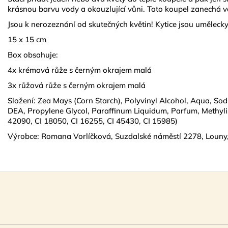
krásnou barvu vody a okouzlující vůni. Tato koupel zanechá v
Jsou k nerozeznání od skutečných květin! Kytice jsou umělec
15 x 15 cm
Box obsahuje:
4x krémová růže s černým okrajem malá
3x růžová růže s černým okrajem malá
Složení: Zea Mays (Corn Starch), Polyvinyl Alcohol, Aqua, S
DEA, Propylene Glycol, Paraffinum Liquidum, Parfum, Methylis
42090, CI 18050, CI 16255, CI 45430, CI 15985)
Výrobce: Romana Vorlíčková, Suzdalské náměstí 2278, Louny