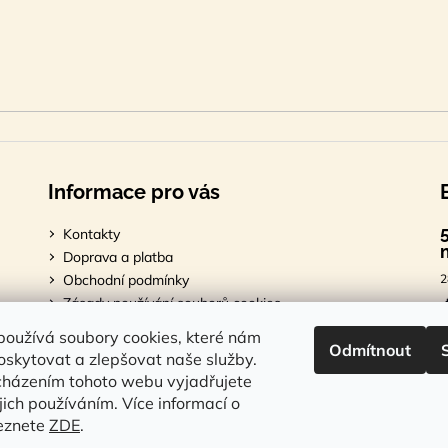
Informace pro vás
Kontakty
Doprava a platba
Obchodní podmínky
2
Zásady používání souborů cookies
Podmínky ochrany osobních údajů
7
oužívá soubory cookies, které nám
Odmítnout
skytovat a zlepšovat naše služby.
cházením tohoto webu vyjadřujete
ejich používáním. Více informací o
1
leznete
ZDE
.