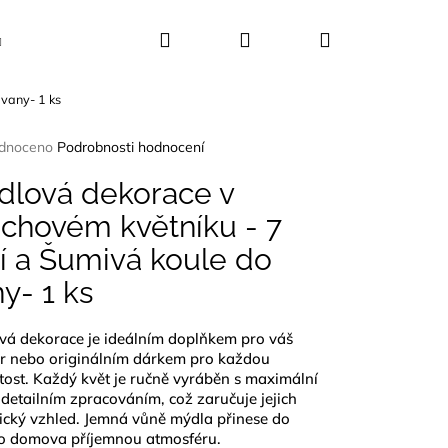
Hledat
Přihlášení
Nákupní
Kosmetika
Dekorace
Dárkové sady
 vany- 1 ks
košík
rné
dnoceno
Podrobnosti hodnocení
ení
tu
dlová dekorace v
echovém květníku - 7
í a Šumivá koule do
ček.
y- 1 ks
vá dekorace je ideálním doplňkem pro váš
ér nebo originálním dárkem pro každou
itost. Každý květ je ručně vyráběn s maximální
 detailním zpracováním, což zaručuje jejich
tický vzhled. Jemná vůně mýdla přinese do
UŠLE ABALONA
o domova příjemnou atmosféru.