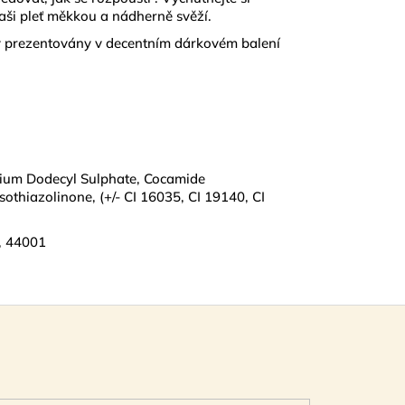
aši pleť měkkou a nádherně svěží.
ky prezentovány v decentním dárkovém balení
odium Dodecyl Sulphate, Cocamide
othiazolinone, (+/- CI 16035, CI 19140, CI
, 44001