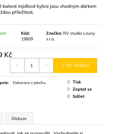
D
ě balené mýdlové kytice jsou vhodným dárkem
ždou příležitost.
dem
Kód:
Značka:
RV studio Louny
19809
s.r.o.
9 Kč
á
DO KOŠÍKU
Tisk
orie
:
Dekorace v plechu
Zeptat se
Sdílet
Diskuze
edovat, jak se rozpouští . Vychutnejte si