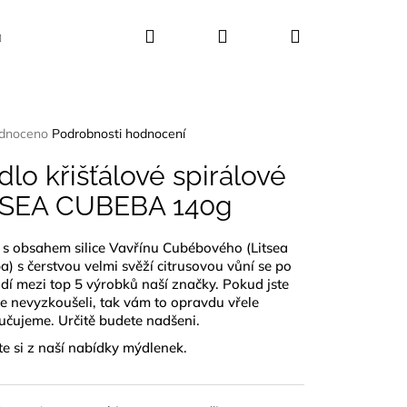
Hledat
Přihlášení
Nákupní
Kosmetika
Dekorace
Dárkové sady
košík
rné
dnoceno
Podrobnosti hodnocení
ení
tu
lo křišťálové spirálové
TSEA CUBEBA 140g
 s obsahem silice Vavřínu Cubébového (Litsea
ček.
) s čerstvou velmi svěží citrusovou vůní se po
adí mezi top 5 výrobků naší značky. Pokud jste
šte nevyzkoušeli, tak vám to opravdu vřele
čujeme. Určitě budete nadšeni.
e si z naší
nabídky mýdlenek
.
UŠLE ABALONA