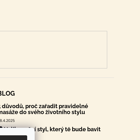
BLOG
5 důvodů, proč zařadit pravidelné
masáže do svého životního stylu
8.4.2025
🐣 Velikonoční styl, který tě bude bavit
.4.2025