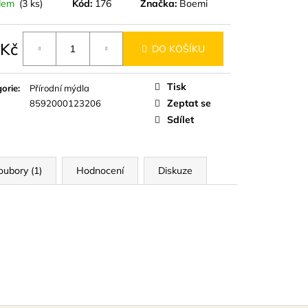
D
dem
(3 ks)
Kód:
176
Značka:
Boemi
 Kč
DO KOŠÍKU
á
Tisk
orie
:
Přírodní mýdla
Zeptat se
8592000123206
Sdílet
oubory (1)
Hodnocení
Diskuze