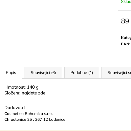
15 ML
NATURAL GOL
Skla
74 Kč
299 Kč
89
Měrn
cena:
Kateg
EAN
:
Popis
Související (6)
Podobné (1)
Související s
Hmotnost: 140 g
Složení:
najdete zde
Dodavatel:
Cosmetica Bohemica s.r.o.
Chrustenice 25 , 267 12 Loděnice