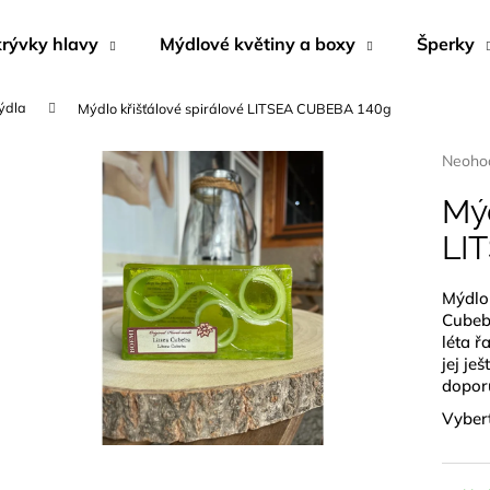
rývky hlavy
Mýdlové květiny a boxy
Šperky
ýdla
Mýdlo křišťálové spirálové LITSEA CUBEBA 140g
Co potřebujete najít?
Průmě
Neoho
hodnoc
produk
Mýd
HLEDAT
je
LI
0,0
z
5
Mýdlo
Doporučujeme
hvězdi
Cubeba
léta ř
jej je
doporu
Vybert
KRÉM DO SOLÁRIA - DARK SUNSHINE
NÁUŠNICE Z M