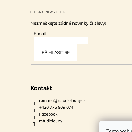
Z
á
ODEBÍRAT NEWSLETTER
p
Nezmeškejte žádné novinky či slevy!
a
t
E-mail
í
PŘIHLÁSIT SE
Kontakt
romana
@
rstudiolouny.cz
+420 775 909 074
Facebook
rstudiolouny
Tento web p