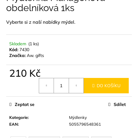
je
obdelníková 1ks
a
0,0
z
j
5
Vyberte si z naší
nabídky mýdel
.
í
hvězdiček.
t
?
Skladem
(1 ks)
Kód:
7430
Značka:
Aw. gifts
210 Kč
HLEDAT
Měrná
DO KOŠÍKU
cena:
D
Zeptat se
Sdílet
o
p
Kategorie
:
Mýdlenky
o
EAN
:
5055796548361
r
u