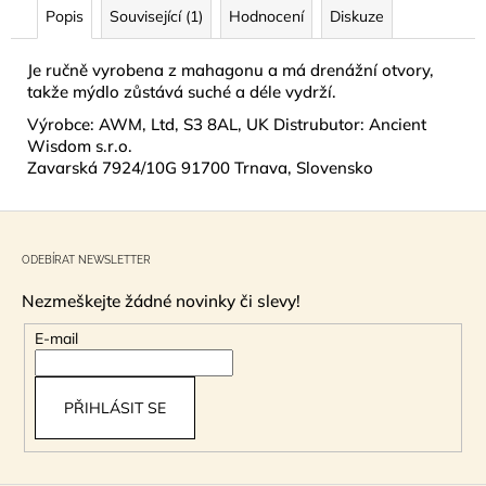
č
Popis
Související (1)
Hodnocení
Diskuze
u
j
Je ručně vyrobena z mahagonu a má drenážní otvory,
e
takže mýdlo zůstává suché a déle vydrží.
m
e
Výrobce: AWM, Ltd, S3 8AL, UK Distrubutor: Ancient
Wisdom s.r.o.
Zavarská 7924/10G 91700 Trnava, Slovensko
MÝDLO
KŘIŠŤÁLOVÉ
Z
SPIRÁLOVÉ
RŮŽE
á
140G
ODEBÍRAT NEWSLETTER
p
89
Nezmeškejte žádné novinky či slevy!
a
Kč
t
E-mail
í
PŘIHLÁSIT SE