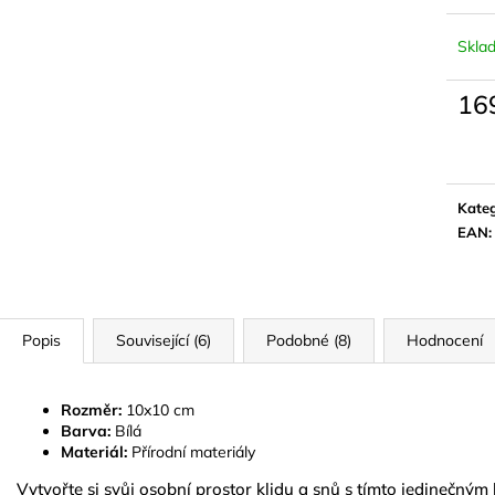
NATURAL GOLD
790 Kč
299 Kč
Skla
16
Měrn
cena:
Kateg
EAN
:
Popis
Související (6)
Podobné (8)
Hodnocení
Rozměr:
10x10 cm
Barva:
Bílá
Materiál:
Přírodní materiály
Vytvořte si svůj osobní prostor klidu a snů s tímto jedinečný