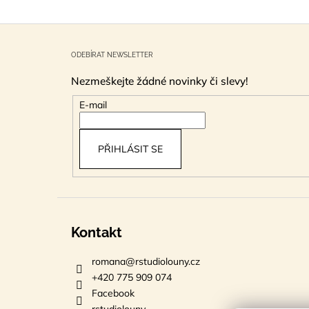
Z
á
ODEBÍRAT NEWSLETTER
p
Nezmeškejte žádné novinky či slevy!
a
t
E-mail
í
PŘIHLÁSIT SE
Kontakt
romana
@
rstudiolouny.cz
+420 775 909 074
Facebook
rstudiolouny