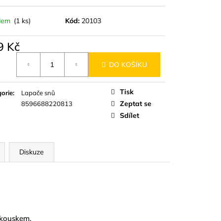
dem
(1 ks)
Kód:
20103
9 Kč
á
DO KOŠÍKU
Tisk
orie
:
Lapače snů
Zeptat se
8596688220813
Sdílet
Diskuze
m kouskem.