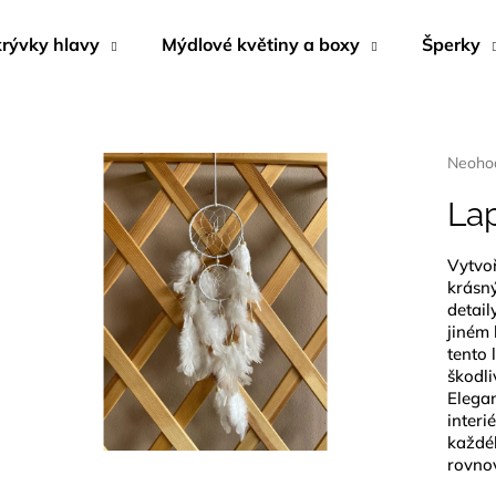
rývky hlavy
Mýdlové květiny a boxy
Šperky
Co potřebujete najít?
Průmě
Neoho
hodnoc
produk
La
HLEDAT
je
0,0
Vytvoř
z
krásn
5
Doporučujeme
hvězdi
detail
jiném
tento 
škodli
Elegan
interi
každéh
rovno
NÁUŠNICE Z MUŠLE ABALONA
MÝDLOVÁ KYTI