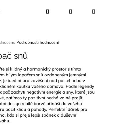
Hledat
Přihlášení
Nákupní
Kosmetika
Dekorace
Dárkové sady
košík
rné
dnoceno
Podrobnosti hodnocení
ení
tu
pač snů
te si klidný a harmonický prostor s tímto
ým bílým lapačem snů ozdobeným jemnými
ček.
y. Je ideální pro zavěšení nad postel nebo v
 klidném koutku vašeho domova. Podle legendy
lapač zachytí negativní energie a sny, které jsou
vé, zatímco ty pozitivní nechá volně projít.
tní design v bílé barvě přináší do vašeho
éru pocit klidu a pohody. Perfektní dárek pro
o, kdo si přeje lepší spánek a duševní
váhu.
CE 25 KVĚTŮ