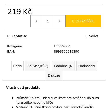
č
u
219 Kč
j
e
Měrná
DO KOŠÍKU
m
cena:
e
Zeptat se
Sdílet
BYLINNÝ
PORCOVANÝ
Kategorie
:
Lapače snů
ČAJ
EAN
:
8595620515390
LYMFODREN
30G
159
Popis
Související (3)
Podobné (4)
Hodnocení
Kč
Diskuze
Vlastnosti produktu:
Průměr:
6,5 cm – ideální velikost pro zavěšení do auta,
na zrcátko nebo na klíče
Materiál:
Ručně tkaná bavlna, peří, přírodní korálky