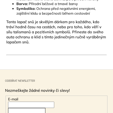
Barva:
Přírodní béžové a tmavé barvy
Symbolika:
Ochrana před negativními energiemi,
zajištění klidu a bezpečnosti během cestování
Tento lapač snů je skvělým dárkem pro každého, kdo
tráví hodně času na cestách, nebo pro toho, kdo věří v
sílu talismanů a pozitivních symbolů. Přineste do svého
auta ochranu a klid s tímto jedinečným ručně vyráběným
lapačem snů.
Z
á
ODEBÍRAT NEWSLETTER
p
Nezmeškejte žádné novinky či slevy!
a
t
E-mail
í