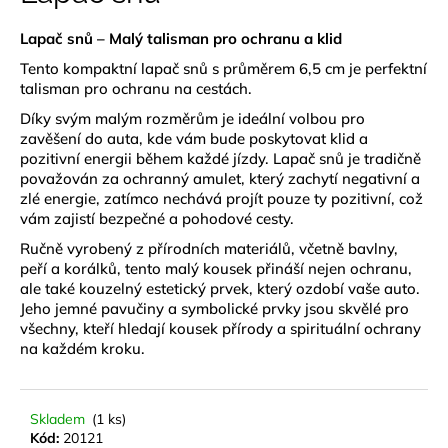
je
a
0,0
Lapač snů – Malý talisman pro ochranu a klid
z
j
5
Tento kompaktní lapač snů s průměrem 6,5 cm je perfektní
í
hvězdiček.
talisman pro ochranu na cestách.
t
Díky svým malým rozměrům je ideální volbou pro
?
zavěšení do auta, kde vám bude poskytovat klid a
pozitivní energii během každé jízdy. Lapač snů je tradičně
považován za ochranný amulet, který zachytí negativní a
zlé energie, zatímco nechává projít pouze ty pozitivní, což
vám zajistí bezpečné a pohodové cesty.
HLEDAT
Ručně vyrobený z přírodních materiálů, včetně bavlny,
peří a korálků, tento malý kousek přináší nejen ochranu,
ale také kouzelný estetický prvek, který ozdobí vaše auto.
Jeho jemné pavučiny a symbolické prvky jsou skvělé pro
D
všechny, kteří hledají kousek přírody a spirituální ochrany
o
na každém kroku.
p
o
r
Skladem
(1 ks)
u
Kód:
20121