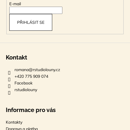
t
E-mail
í
PŘIHLÁSIT SE
Kontakt
romana
@
rstudiolouny.cz
+420 775 909 074
Facebook
rstudiolouny
Informace pro vás
Kontakty
Doprava a platba