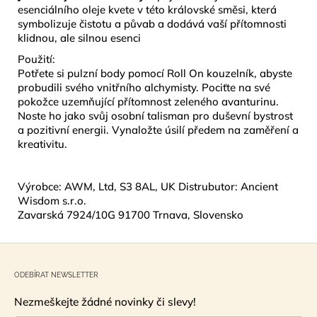
esenciálního oleje kvete v této královské směsi, která
symbolizuje čistotu a půvab a dodává vaší přítomnosti
klidnou, ale silnou esenci
Použití:
Potřete si pulzní body pomocí Roll On kouzelník, abyste
probudili svého vnitřního alchymisty. Pociťte na své
pokožce uzemňující přítomnost zeleného avanturinu.
Noste ho jako svůj osobní talisman pro duševní bystrost
a pozitivní energii. Vynaložte úsilí předem na zaměření a
kreativitu.
Výrobce: AWM, Ltd, S3 8AL, UK Distrubutor: Ancient
Wisdom s.r.o.
Zavarská 7924/10G 91700 Trnava, Slovensko
Z
á
ODEBÍRAT NEWSLETTER
p
Nezmeškejte žádné novinky či slevy!
a