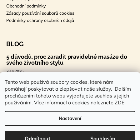
Obchodní podmínky
Zásady používání souborů cookies
Podmínky ochrany osobních údajů
BLOG
5 důvodů, proč zařadit pravidelné masáže do
svého životního stylu
28.4.2025
🐣 Velikonoční styl, který tě bude bavit
Tento web používá soubory cookies, které nám
pomáhají poskytovat a zlepšovat naše služby. Dalším
7.4.2025
procházením tohoto webu vyjadřujete souhlas s jejich
Sauna a saunová terapie: Cesta ke zdraví a
používáním. Více informací o cookies naleznete
ZDE
.
pohodě
14.2.2025
Nastavení
Vytvořil Shoptet
Odmítnout
Souhlasím
Copyright 2026
Rstudioeshop.cz
. Všechna práva vyhrazena.