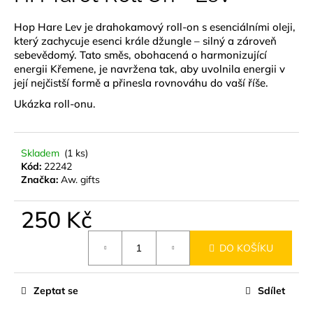
je
a
0,0
Hop Hare Lev je drahokamový roll-on s esenciálními oleji,
z
j
který zachycuje esenci krále džungle – silný a zároveň
5
í
hvězdiček.
sebevědomý. Tato směs, obohacená o harmonizující
t
energii
Křemene
, je navržena tak, aby uvolnila energii v
její nejčistší formě a přinesla rovnováhu do vaší říše.
?
Ukázka roll-onu.
Skladem
(1 ks)
HLEDAT
Kód:
22242
Značka:
Aw. gifts
250 Kč
D
Měrná
o
DO KOŠÍKU
cena:
p
o
r
Zeptat se
Sdílet
u