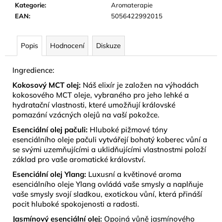
č
Kategorie
:
Aromaterapie
u
EAN
:
5056422992015
j
e
m
Popis
Hodnocení
Diskuze
e
Ingredience:
Kokosový MCT olej:
Náš elixír je založen na výhodách
MÝDLOVÁ
KYTICE
kokosového MCT oleje, vybraného pro jeho lehké a
25
hydratační vlastnosti, které umožňují královské
KVĚTŮ
pomazání vzácných olejů na vaší pokožce.
790
Esenciální olej pačuli:
Hluboké pižmové tóny
Kč
esenciálního oleje pačuli vytvářejí bohatý koberec vůní a
se svými uzemňujícími a uklidňujícími vlastnostmi položí
základ pro vaše aromatické království.
Esenciální olej Ylang:
Luxusní a květinové aroma
esenciálního oleje Ylang ovládá vaše smysly a naplňuje
vaše smysly svojí sladkou, exotickou vůní, která přináší
pocit hluboké spokojenosti a radosti.
Jasmínový esenciální olej:
Opojná vůně jasmínového